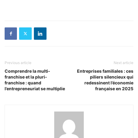
Previous article
Next article
Comprendre la multi-
Entreprises familiales : ces
franchise et la pluri-
piliers silencieux qui
franchise : quand
redessinent l’économie
l’entrepreneuriat se multiplie
française en 2025