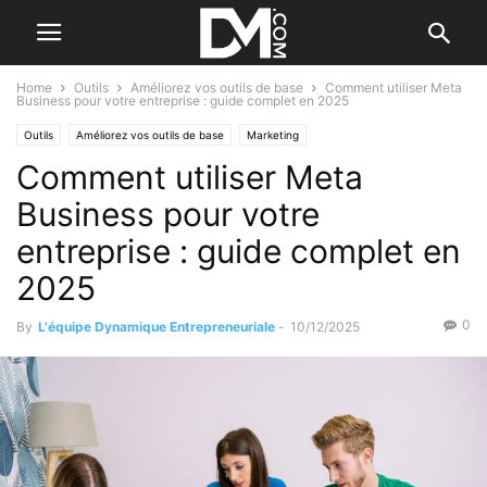
Home
Outils
Améliorez vos outils de base
Comment utiliser Meta
Business pour votre entreprise : guide complet en 2025
Outils
Améliorez vos outils de base
Marketing
Comment utiliser Meta
Créer et utiliser un réseau
Le B.A. BA de la communication
Réseaux sociaux
Business pour votre
entreprise : guide complet en
2025
0
By
L'équipe Dynamique Entrepreneuriale
-
10/12/2025