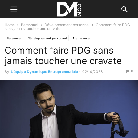
Home
Personnel
Développement personnel
Comment faire PDG
sans jamais toucher une cravate
Personnel
Développement personnel
Management
Comment faire PDG sans
Les qualités de l'entrepreneur
jamais toucher une cravate
0
By
L'équipe Dynamique Entrepreneuriale
-
02/10/2023