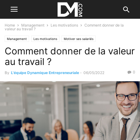
Home
Management
Les motivations
Comment donner de la
valeur au travail ?
Management
Les motivations
Motiver ses salariés
Comment donner de la valeur
au travail ?
0
By
L'équipe Dynamique Entrepreneuriale
-
06/05/2022