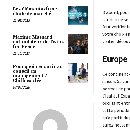
Les éléments d’une
D’abord, pour
étude de marché
car rien ne se
11/05/2018
faut vérifier l
votre choix en
Maxime Mussard,
visiter, découv
cofondateur de Twins
for Peace
11/10/2017
Europe 
Pourquoi recourir au
conseil en
Ce continent e
management ?
Chiffres clés
saison. Sa va
07/07/2026
permet de part
l’Italie, l’Es
oscillant entr
cette période 
qu’à partir du
aurez netteme