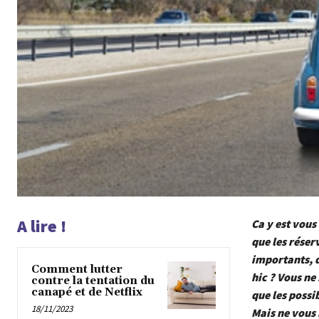
A lire !
Ca y est vous
que les réser
importants, d
Comment lutter
hic ? Vous ne
contre la tentation du
canapé et de Netflix
que les possi
18/11/2023
Mais ne vous 