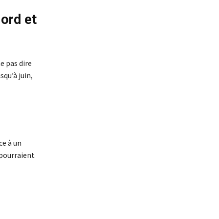
ord et
e pas dire
squ’à juin,
ce à un
 pourraient