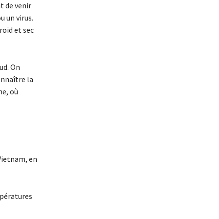
t de venir
u un virus.
roid et sec
ud. On
onnaître la
ne, où
Vietnam, en
mpératures