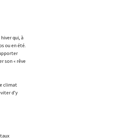
hiver qui, à
ps ou en été.
supporter
er son « rêve
e climat
viter d’y
 taux