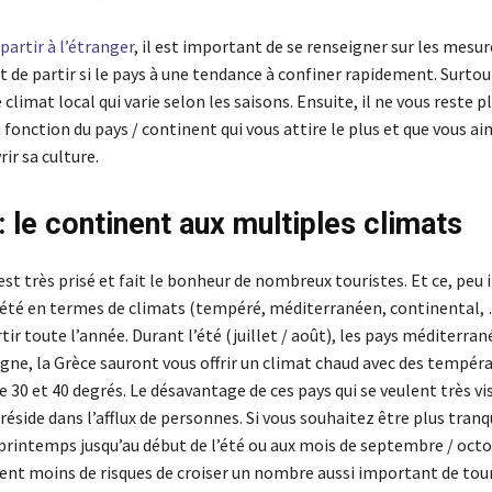
partir à l’étranger
, il est important de se renseigner sur les mesur
rt de partir si le pays à une tendance à confiner rapidement. Surtout
e climat local qui varie selon les saisons. Ensuite, il ne vous reste pl
 fonction du pays / continent qui vous attire le plus et que vous ai
rir sa culture.
: le continent aux multiples climats
st très prisé et fait le bonheur de nombreux touristes. Et ce, peu
riété en termes de climats (tempéré, méditerranéen, continental,
ir toute l’année. Durant l’été (juillet / août), les pays méditer
pagne, la Grèce sauront vous offrir un climat chaud avec des tempér
e 30 et 40 degrés. Le désavantage de ces pays qui se veulent très vi
réside dans l’afflux de personnes. Si vous souhaitez être plus tranq
 printemps jusqu’au début de l’été ou aux mois de septembre / octo
nt moins de risques de croiser un nombre aussi important de tour