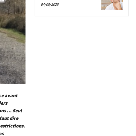
04/08/2026
ice avant
iers
ons … Seul
faut dire
estrictions.
r.