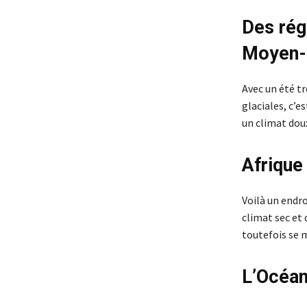
Des rég
Moyen-
Avec un été tr
glaciales, c’es
un climat doux
Afrique
Voilà un endro
climat sec et
toutefois se 
L’Océan