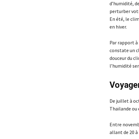
d’humidité, de
perturber votr
En été, le cli
en hiver.
Par rapport à
constate un cl
douceur du cli
l’humidité se
Voyager 
De juillet à 
Thaïlande ou 
Entre novembr
allant de 20 à