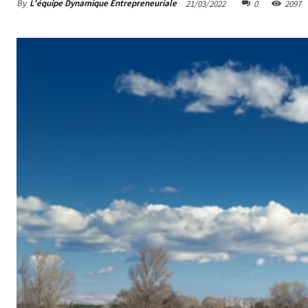
By
L'équipe Dynamique Entrepreneuriale
21/03/2022
0
2097