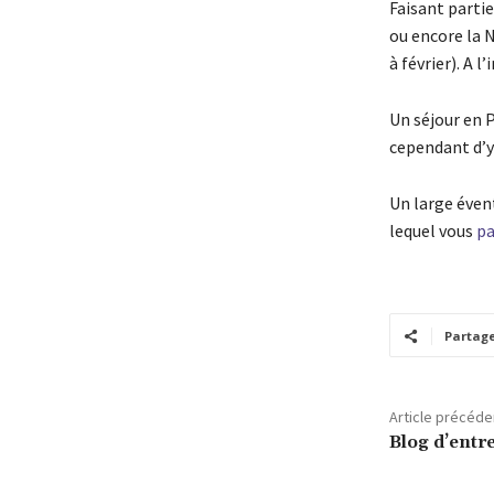
Faisant parti
ou encore la 
à février). A l
Un séjour en 
cependant d’y
Un large évent
lequel vous
pa
Partag
Article précéde
Blog d’entre