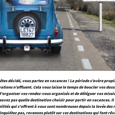
 êtes décidé, vous partez en vacances ! La période s’avère prop
vations n’affluent. Cela vous laisse le temps de boucler vos doss
’organiser vos rendez-vous organisés et de déléguer vos missi
 savez pas quelle destination choisir pour partir en vacances. Il 
bilités qui s’offrent à vous sont nombreuses depuis la levée des r
inquiétez pas, revenons plutôt sur ces destinations qui font rêve