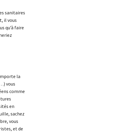
es sanitaires
, il vous
us qu’à faire
meriez
 importe la
 …) vous
ranéens comme
atures
sités en
uille, sachez
bre, vous
istes, et de