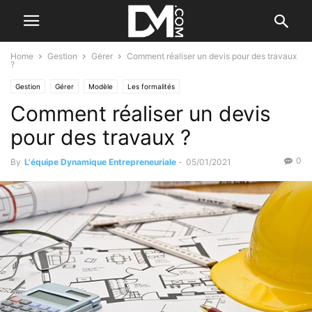
Home
Gestion
Gérer
Comment réaliser un devis pour des travaux
?
Gestion
Gérer
Modèle
Les formalités
Comment réaliser un devis
pour des travaux ?
0
By
L'équipe Dynamique Entrepreneuriale
-
05/01/2021