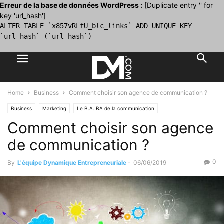
Erreur de la base de données WordPress :
[Duplicate entry '' for
key 'url_hash']
ALTER TABLE `x857vRLfU_blc_links` ADD UNIQUE KEY
`url_hash` (`url_hash`)
Home
Business
Comment choisir son agence de communication ?
Business
Marketing
Le B.A. BA de la communication
Comment choisir son agence
de communication ?
0
By
L'équipe Dynamique Entrepreneuriale
-
06/06/2019