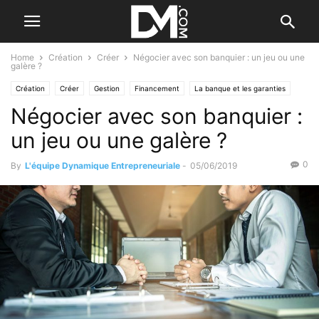
Home
Création
Créer
Négocier avec son banquier : un jeu ou une
galère ?
Création
Créer
Gestion
Financement
La banque et les garanties
Négocier avec son banquier :
un jeu ou une galère ?
0
By
L'équipe Dynamique Entrepreneuriale
-
05/06/2019