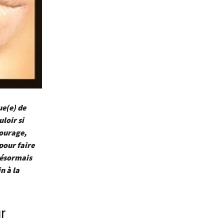
ue(e) de
loir si
tourage,
pour faire
désormais
n à la
ur