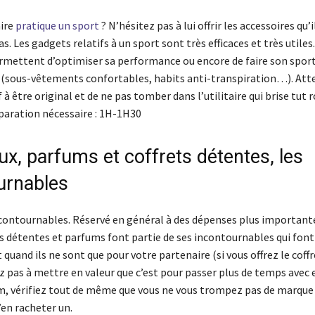
ire
pratique un sport
? N’hésitez pas à lui offrir les accessoires qu’i
s. Les gadgets relatifs à un sport sont très efficaces et très utiles
permettent d’optimiser sa performance ou encore de faire son spor
 (sous-vêtements confortables, habits anti-transpiration…). Att
 à être original et de ne pas tomber dans l’utilitaire qui brise tu
aration nécessaire : 1H-1H30
ux, parfums et coffrets détentes, les
urnables
ncontournables. Réservé en général à des dépenses plus importante
ts détentes et parfums font partie de ses incontournables qui font
t quand ils ne sont que pour votre partenaire (si vous offrez le coff
z pas à mettre en valeur que c’est pour passer plus de temps avec el
m, vérifiez tout de même que vous ne vous trompez pas de marque o
s’en racheter un.