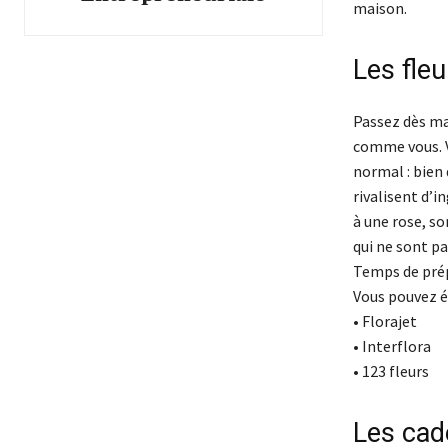
maison.
Les fleu
Passez dès ma
comme vous. Vo
normal : bien 
rivalisent d’i
à une rose, so
qui ne sont pa
Temps de prép
Vous pouvez é
• Florajet
• Interflora
• 123 fleurs
Les cad