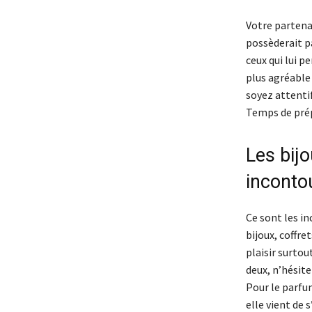
Votre partena
possèderait pa
ceux qui lui 
plus agréable
soyez attentif
Temps de prép
Les bijo
inconto
Ce sont les i
bijoux, coffre
plaisir surtou
deux, n’hésite
Pour le parfu
elle vient de 