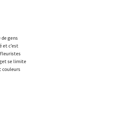
e de gens
 et c’est
fleuristes
get se limite
t couleurs