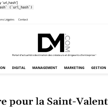
y 'url_hash']
ash` (`url_hash`)
ons Légales
Contact
Portail d'actualité à destination des créateurs et dirigeants d'entreprise !
ION
DIGITAL
MANAGEMENT
MARKETING
GESTION
re pour la Saint-Valent