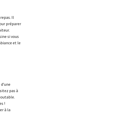
repas. Il
pour préparer
iteur.
sine si vous
biance et le
é d’une
sitez pas à
doutable.
s !
r à la