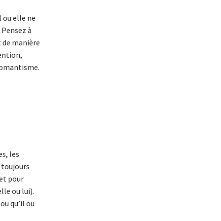
l ou elle ne
. Pensez à
t de manière
ention,
t romantisme.
s, les
 toujours
ret pour
le ou lui).
u qu’il ou