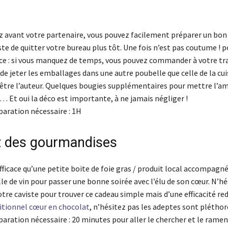
z avant votre partenaire, vous pouvez facilement préparer un bon 
uste de quitter votre bureau plus tôt. Une fois n’est pas coutume ! 
uce : si vous manquez de temps, vous pouvez commander à votre tra
de jeter les emballages dans une autre poubelle que celle de la cui
être l’auteur. Quelques bougies supplémentaires pour mettre l’am
… Et oui la déco est importante, à ne jamais négliger !
aration nécessaire : 1H
 des gourmandises
fficace qu’une petite boite de foie gras / produit local accompagn
e de vin pour passer une bonne soirée avec l’élu de son cœur. N’hé
tre caviste pour trouver ce cadeau simple mais d’une efficacité re
itionnel cœur en chocolat
, n’hésitez pas les adeptes sont pléthore
ration nécessaire : 20 minutes pour aller le chercher et le ramene