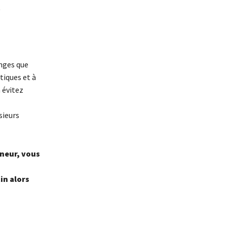
t
anges que
tiques et à
 évitez
sieurs
eneur, vous
in alors