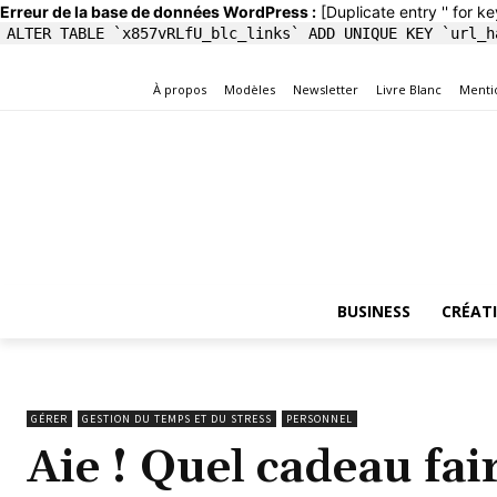
Erreur de la base de données WordPress :
[Duplicate entry '' for ke
ALTER TABLE `x857vRLfU_blc_links` ADD UNIQUE KEY `url_h
À propos
Modèles
Newsletter
Livre Blanc
Menti
BUSINESS
CRÉAT
GÉRER
GESTION DU TEMPS ET DU STRESS
PERSONNEL
Aie ! Quel cadeau fai