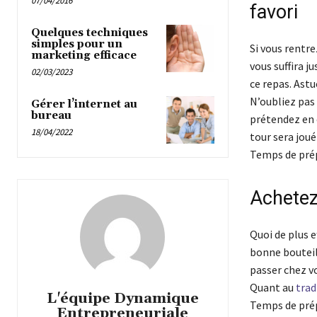
07/04/2016
favori
Quelques techniques
simples pour un
Si vous rentre
marketing efficace
vous suffira j
02/03/2023
ce repas. Ast
N’oubliez pas 
Gérer l’internet au
bureau
prétendez en 
18/04/2022
tour sera joué
Temps de prép
Achetez
Quoi de plus e
bonne bouteill
passer chez vo
Quant au
trad
L'équipe Dynamique
Temps de prépa
Entrepreneuriale