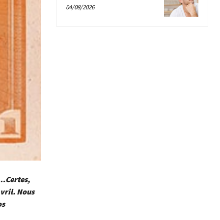
04/08/2026
 …Certes,
vril. Nous
os