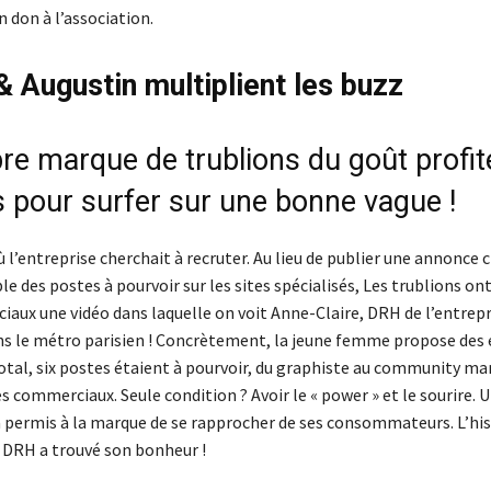
n don à l’association.
& Augustin multiplient les buzz
bre marque de trublions du goût profit
s pour surfer sur une bonne vague !
’entreprise cherchait à recruter. Au lieu de publier une annonce c
e des postes à pourvoir sur les sites spécialisés, Les trublions on
ciaux une vidéo dans laquelle on voit Anne-Claire, DRH de l’entrepr
s le métro parisien ! Concrètement, la jeune femme propose des 
 total, six postes étaient à pourvoir, du graphiste au community m
s commerciaux. Seule condition ? Avoir le « power » et le sourire. U
a permis à la marque de se rapprocher de ses consommateurs. L’his
e DRH a trouvé son bonheur !