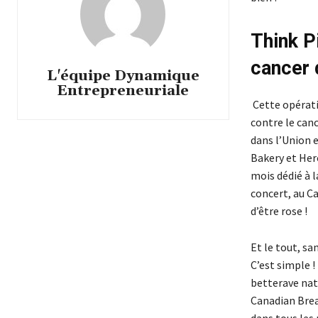
Think P
cancer 
L'équipe Dynamique
Entrepreneuriale
Cette opérati
contre le can
dans l’Union 
Bakery et Her
mois dédié à l
concert, au Ca
d’être rose !
Et le tout, s
C’est simple !
betterave natu
Canadian Brea
dans tous les 