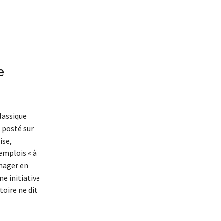
e
lassique
t posté sur
ise,
emplois « à
anager en
ne initiative
toire ne dit