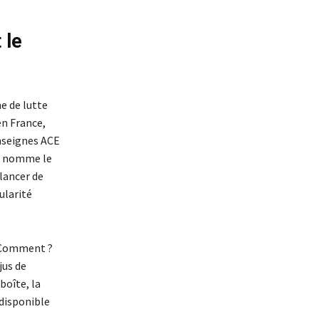
 le
e de lutte
en France,
enseignes ACE
on nomme le
 lancer de
ularité
. Comment ?
jus de
boîte, la
 disponible