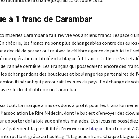
ue à 1 franc de Carambar
confiseries Carambar a fait revivre vos anciens francs l’espace d
 En théorie, les francs ne sont plus échangeables contre des euros 
a décidé de passer outre. Avec la célèbre agence de publicité Fred
 une opération intitulée « la blague à 1 franc ». Celle-ci s’est étal
de l’année dernière. Les Français qui possédaient encore des franc
r les échanger dans des boutiques et boulangeries partenaires de l
amion itinérant qui parcourait les rues du pays. En échange de vot
 aviez le droit d’obtenir un Carambar.
pas tout. La marque a mis ces dons à profit pour les transformer e
 l’association Le Rire Médecin, dont le but est d’envoyer des clown
r apporter de la joie aux enfants malades. Et si vous ne possédiez
viez également la possibilité d’envoyer une
blague
directement à C
s interpellant grâce au hashtag #blagueaunfranc. Chaque blague t