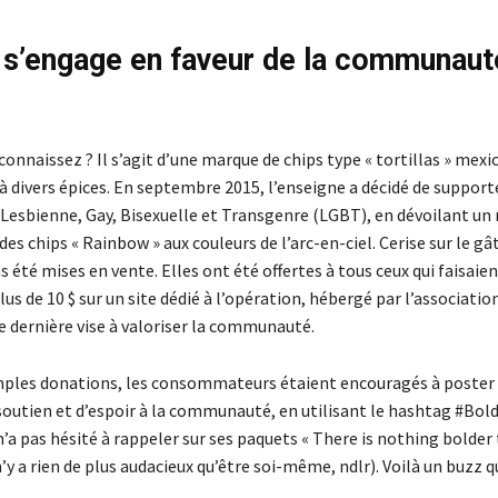
 s’engage en faveur de la communaut
connaissez ? Il s’agit d’une marque de chips type « tortillas » mexi
 divers épices. En septembre 2015, l’enseigne a décidé de supporte
sbienne, Gay, Bisexuelle et Transgenre (LGBT), en dévoilant un
 des chips « Rainbow » aux couleurs de l’arc-en-ciel. Cerise sur le gât
s été mises en vente. Elles ont été offertes à tous ceux qui faisaie
lus de 10 $ sur un site dédié à l’opération, hébergé par l’association
e dernière vise à valoriser la communauté.
mples donations, les consommateurs étaient encouragés à poster
outien et d’espoir à la communauté, en utilisant le hashtag #Bol
’a pas hésité à rappeler sur ses paquets « There is nothing bolder
 n’y a rien de plus audacieux qu’être soi-même, ndlr). Voilà un buzz qu