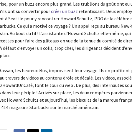
se, pour un buzz encore plus grand. Les trublions du goût ont eu 
’ils ont su convertir pour
créer un buzz
retentissant. Deux employ
t à Seattle pour y rencontrer Howard Schultz, PDG de la célèbre
arbucks. Ce qui a motivé ce voyage ? Un appel reçu au bureau New-
tin. Au bout du fil ! L’assistante d’Howard Schultz elle-même, qui 
ecettes pour faire des gâteaux en vue de la tenue du comité de dire
 A défaut d’envoyer un colis, trop cher, les dirigeants décident d’en
place.
assan, les heureux élus, improvisent leur voyage. Ils en profitent 
au travers de vidéos au contenu drôle et décalé. Les vidéos, associé
zHowardUnCafé, font le tour du web . De plus, des internautes so
 dans leur périple ! Arrivés sur place, les deux compères parvienne
vec Howard Schultz et aujourd’hui, les biscuits de la marque frança
 414 magasins Starbucks sur le marché américain.