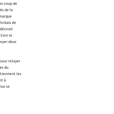
un coup de
és de la
 marque
Yorkais de
désirait
ction le
voyer deux
pour relayer
es du
utiennent les
nt à
ise se