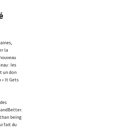
é
caines,
r la
 nouveau
eau : les
nt un don
 « It Gets
 des
dandBetter.
 than being
i fait du