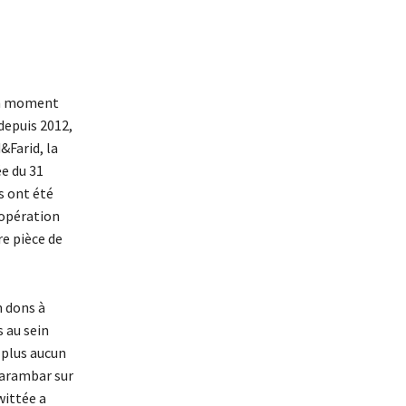
’un moment
depuis 2012,
&Farid, la
ée du 31
s ont été
’opération
re pièce de
n dons à
s au sein
 plus aucun
arambar sur
wittée a