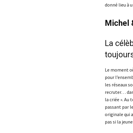
donné lieu à u
Michel 
La célè
toujour
Le moment où l
pour l’ensembl
les réseaux so
recruter… dan
la criée ». Au
passant par le
originale qui 
pas si la jeun