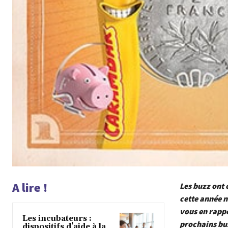
A lire !
Les buzz ont 
cette année n
vous en rappe
Les incubateurs :
prochains bu
dispositifs d’aide à la