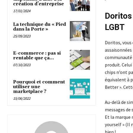
création d’entreprise
17/01/2024
Doritos
La technique du « Pied
LGBT
dans la Porte »
25/09/2023
Doritos, vous 
assaisonnées à
E-commerce : pas si
communauté Le
rentable que ça…
produit. Celui
07/10/2023
chips n’ont pa
équivalent à p
Pourquoi et comment
Better ». Cett
utiliser une
marketplace ?
15/06/2022
Au-delà de si
messages de s
Et la marque n
yourself » (Il
bien !