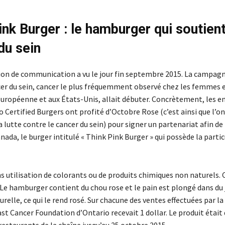
ink Burger : le hamburger qui soutient
du sein
on de communication a vu le jour fin septembre 2015. La campagn
cer du sein, cancer le plus fréquemment observé chez les femmes 
européenne et aux États-Unis, allait débuter. Concrètement, les 
o Certified Burgers ont profité d’Octobre Rose (c’est ainsi que l’
a lutte contre le cancer du sein) pour signer un partenariat afin de
nada, le burger intitulé « Think Pink Burger » qui possède la partic
ans utilisation de colorants ou de produits chimiques non naturels
 Le hamburger contient du chou rose et le pain est plongé dans du 
relle, ce qui le rend rosé. Sur chacune des ventes effectuées par la 
st Cancer Foundation d’Ontario recevait 1 dollar. Le produit était
restaurants de la chaîne jusqu’au 25 octobre 2015.