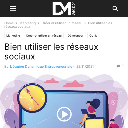
Home
Marketing
Créer et utiliser un réseau
Bien utiliser les
réseaux sociaux
Marketing
Créer et utiliser un réseau
Développer
Outils
Bien utiliser les réseaux
Réseaux sociaux
sociaux
0
By
L'équipe Dynamique Entrepreneuriale
-
22/11/2021