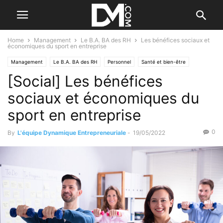
Home
Management
Le B.A. BA des RH
Les bénéfices sociaux et
économiques du sport en entreprise
Management
Le B.A. BA des RH
Personnel
Santé et bien-être
[Social] Les bénéfices
sociaux et économiques du
sport en entreprise
0
By
L'équipe Dynamique Entrepreneuriale
-
19/05/2022