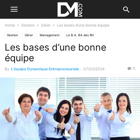
Home
Gestion
Gérer
Les bases d’une bonne équipe
Gestion
Gérer
Management
Le B.A. BA des RH
Les bases d’une bonne
équipe
0
By
L'équipe Dynamique Entrepreneuriale
-
07/02/2024