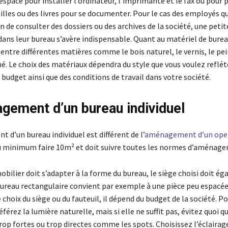
espace pour installer l’ordinateur, l’imprimante et le fax ou pour 
uilles ou des livres pour se documenter. Pour le cas des employés q
 de consulter des dossiers ou des archives de la société, une petit
dans leur bureau s’avère indispensable. Quant au matériel de burea
 entre différentes matières comme le bois naturel, le vernis, le pein
é. Le choix des matériaux dépendra du style que vous voulez reflét
udget ainsi que des conditions de travail dans votre société.
gement d’un bureau individuel
d’un bureau individuel est différent de l’
aménagement d’un ope
u minimum faire 10m² et doit suivre toutes les normes d’aménag
bilier doit s’adapter à la forme du bureau, le siège choisi doit ég
bureau rectangulaire convient par exemple à une pièce peu espacée
choix du siège ou du fauteuil, il dépend du budget de la société. P
éférez la lumière naturelle, mais si elle ne suffit pas, évitez quoi qu
rop fortes ou trop directes comme les spots. Choisissez l’éclairage