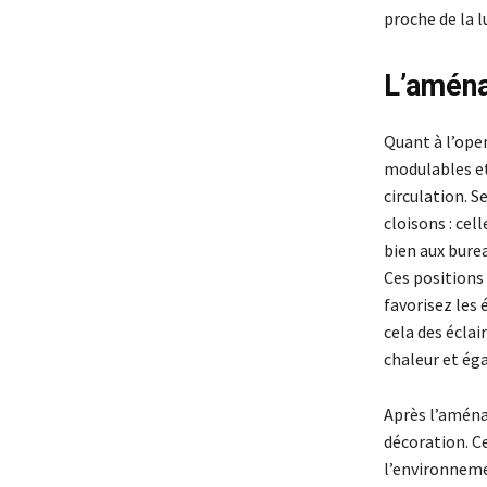
proche de la l
L’aména
Quant à l’ope
modulables et
circulation. S
cloisons : cel
bien aux bure
Ces positions
favorisez les
cela des éclai
chaleur et ég
Après l’aména
décoration. Ce
l’environnemen