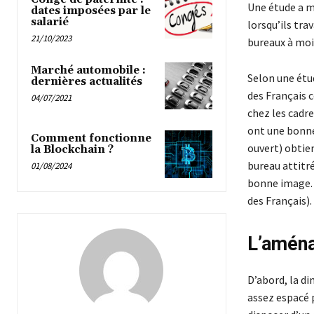
Une étude a mo
dates imposées par le
salarié
lorsqu’ils tra
21/10/2023
bureaux à moin
Marché automobile :
Selon une étu
dernières actualités
des Français 
04/07/2021
chez les cadre
ont une bonne
Comment fonctionne
ouvert) obtien
la Blockchain ?
bureau attitr
01/08/2024
bonne image. 
des Français).
L’amén
D’abord, la dim
assez espacé p