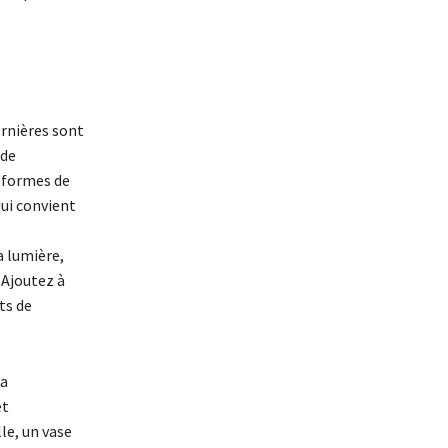
ernières sont
 de
s formes de
qui convient
a lumière,
 Ajoutez à
ts de
la
et
le, un vase