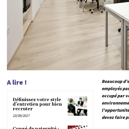
A lire !
Beaucoup d’e
employés par
occupé par vo
Définissez votre style
environnement
d’entretien pour bien
recruter
l’opportunité
23/09/2017
devez faire p
Congé de paternité :