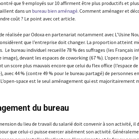
ntré que 9 employés sur 10 affirment être plus productifs et plus
vaillent dans un
bureau bien aménagé
. Comment aménager et déco
dre coût ? Le point avec cet article.
de réalisée par Odoxa en partenariat notamment avec L’Usine Nou
considèrent que l’entreprise doit changer. La proportion atteint 
s. Le bureau individuel recueille 78 % des suffrages (les Français i
 image), devant les espaces de coworking (67 %). L’open space (le
t un score plus mauvais encore que celui du flex office (l’espace de
é), avec 44 % (contre 49 % pour le bureau partagé) de personnes e
L’open-space est le seul aménagement qui est majoritairement m
agement du bureau
ension du lieu de travail du salarié doit convenir à son activité, il 
our que celui-ci puisse exercer aisément son activité. Généralemen