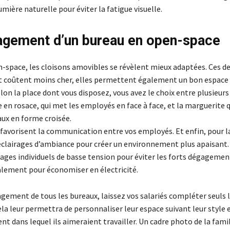
umière naturelle pour éviter la fatigue visuelle.
gement d’un bureau en open-space
n-space, les cloisons amovibles se révèlent mieux adaptées. Ces d
 coûtent moins cher, elles permettent également un bon espace
elon la place dont vous disposez, vous avez le choix entre plusieur
le en rosace, qui met les employés en face à face, et la marguerite 
aux en forme croisée.
 favorisent la communication entre vos employés. Et enfin, pour l
 éclairages d’ambiance pour créer un environnement plus apaisant.
rages individuels de basse tension pour éviter les forts dégagemen
alement pour économiser en électricité.
gement de tous les bureaux, laissez vos salariés compléter seuls 
la leur permettra de personnaliser leur espace suivant leur style 
t dans lequel ils aimeraient travailler. Un cadre photo de la famil