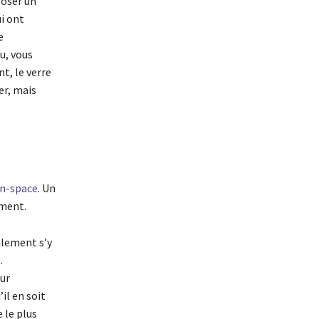
poser un
ui ont
e
u, vous
t, le verre
er, mais
n-space
. Un
ement.
alement s’y
.
our
’il en soit
 le plus