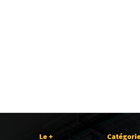
Le +
Catégori