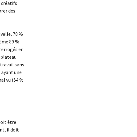
 créatifs
rer des
velle, 78 %
même 89 %
nterrogés en
 plateau
 travail sans
n ayant une
al vu (54 %
doit être
t, il doit