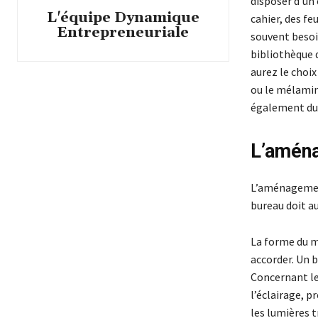
disposer d’un 
L'équipe Dynamique
cahier, des fe
Entrepreneuriale
souvent besoin
bibliothèque 
aurez le choix
ou le mélamin
également du b
L’aména
L’aménagement 
bureau doit a
La forme du mo
accorder. Un 
Concernant le 
l’éclairage, pr
les lumières t