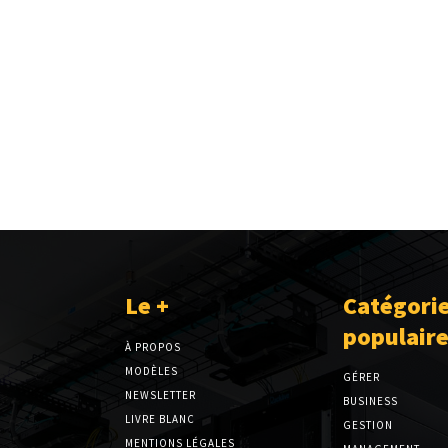
Le +
Catégori
populair
À PROPOS
MODÈLES
GÉRER
NEWSLETTER
BUSINESS
LIVRE BLANC
GESTION
MENTIONS LÉGALES