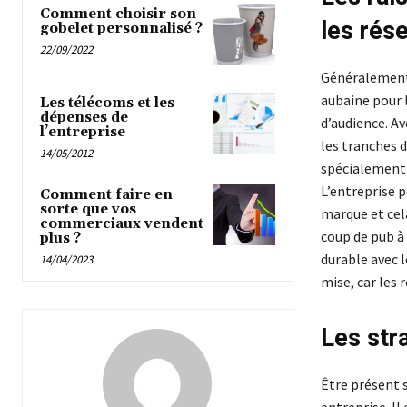
Comment choisir son
les rés
gobelet personnalisé ?
22/09/2022
Généralement 
aubaine pour l
Les télécoms et les
dépenses de
d’audience. Av
l’entreprise
les tranches 
14/05/2012
spécialement d
L’entreprise p
Comment faire en
sorte que vos
marque et cel
commerciaux vendent
coup de pub à
plus ?
durable avec l
14/04/2023
mise, car les 
Les str
Être présent s