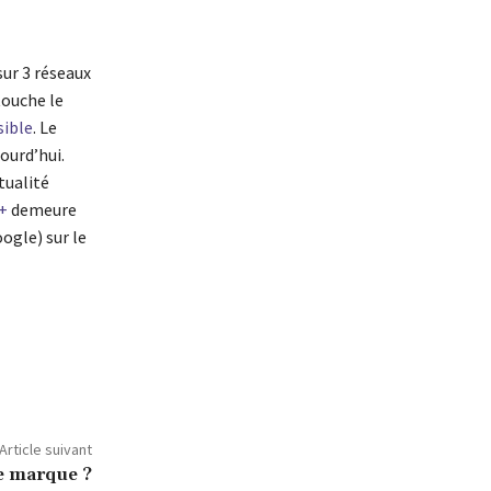
sur 3 réseaux
touche le
sible
. Le
ourd’hui.
tualité
+
demeure
ogle) sur le
Article suivant
 marque ?