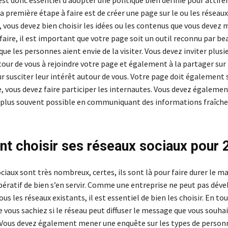
 est donc essentiel d’adopter une politique bien définie pour attirer
a première étape à faire est de créer une page sur le ou les réseaux
, vous devez bien choisir les idées ou les contenus que vous devez 
faire, il est important que votre page soit un outil reconnu par b
ue les personnes aient envie de la visiter. Vous devez inviter plusi
ur de vous à rejoindre votre page et également à la partager sur 
r susciter leur intérêt autour de vous. Votre page doit également s
, vous devez faire participer les internautes. Vous devez égalemen
le plus souvent possible en communiquant des informations fraîche
 choisir ses réseaux sociaux pour 
ciaux sont très nombreux, certes, ils sont là pour faire durer le m
pératif de bien s’en servir. Comme une entreprise ne peut pas déve
tous les réseaux existants, il est essentiel de bien les choisir. En t
que vous sachiez si le réseau peut diffuser le message que vous souha
Vous devez également mener une enquête sur les types de personn