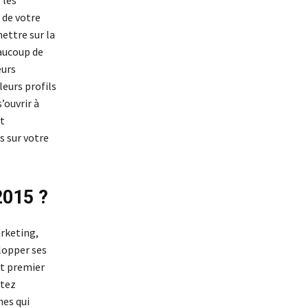
 les
 de votre
mettre sur la
eaucoup de
eurs
leurs profils
’ouvrir à
t
s sur votre
2015 ?
arketing,
lopper ses
out premier
itez
es qui