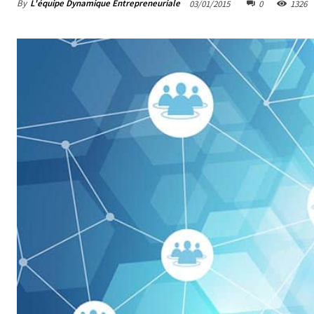
By
L'équipe Dynamique Entrepreneuriale
03/01/2015
0
1326