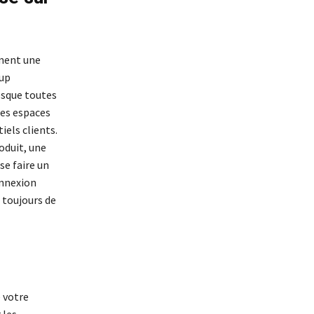
ement une
oup
esque toutes
des espaces
iels clients.
oduit, une
e faire un
onnexion
t toujours de
e votre