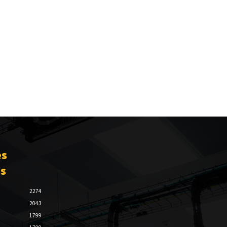
es
es
2274
2043
1799