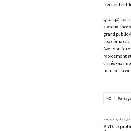
fréquentent l
Quoi qu’il en 
sociaux. Faceb
grand public d
deuxième est T
Avec son forma
rapidement aut
un réseau impo
marché du we
Partag
Article précéde
PME : quell