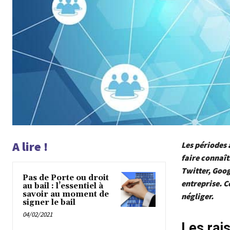
A lire !
Les périodes 
faire connaî
Twitter, Goo
Pas de Porte ou droit
entreprise. C
au bail : l’essentiel à
savoir au moment de
négliger.
signer le bail
04/02/2021
Les rai