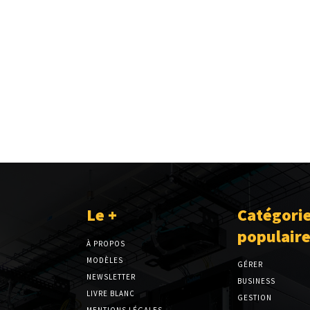
Le +
Catégori
populair
À PROPOS
MODÈLES
GÉRER
NEWSLETTER
BUSINESS
LIVRE BLANC
GESTION