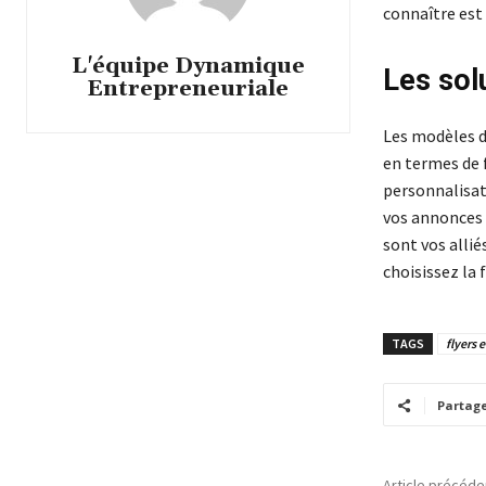
connaître est 
L'équipe Dynamique
Les sol
Entrepreneuriale
Les modèles d
en termes de f
personnalisat
vos annonces 
sont vos allié
choisissez la 
TAGS
flyers 
Partag
Article précéde