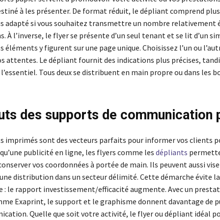
tiné à les présenter. De format réduit, le dépliant comprend plus
lus adapté si vous souhaitez transmettre un nombre relativement 
. À l’inverse, le flyer se présente d’un seul tenant et se lit d’un s
s éléments y figurent sur une page unique. Choisissez l’un ou l’aut
s attentes. Le dépliant fournit des indications plus précises, tandi
l’essentiel. Tous deux se distribuent en main propre ou dans les b
uts des supports de communication 
 imprimés sont des vecteurs parfaits pour informer vos clients p
qu’une publicité en ligne, les flyers comme les
dépliants
permette
conserver vos coordonnées à portée de main. Ils peuvent aussi vise
 une distribution dans un secteur délimité. Cette démarche évite la
 : le rapport investissement/efficacité augmente. Avec un prestat
mme Exaprint, le support et le graphisme donnent davantage de p
ation. Quelle que soit votre activité, le flyer ou dépliant idéal po