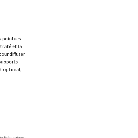
s pointues
ivité et la
our diffuser
 supports
at optimal,
Article suivant