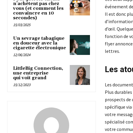
n’achètent pas chez
événement des
vous (et comment les
convaincre en 10
Il est donc p
secondes)
d’informations
15/03/2025
d’œil. Quelque
fonction de vo
Un sevrage tabagique
en douceur avec la
flyer annonce 
cigarette électronique
lettres.
12/06/2024
Les ato
LittleBig Connection,
une entreprise
qui voit grand
Les documents
15/12/2023
Plus durables 
prospects de 
spécifique via
votre message
spécialisé co
votre communic