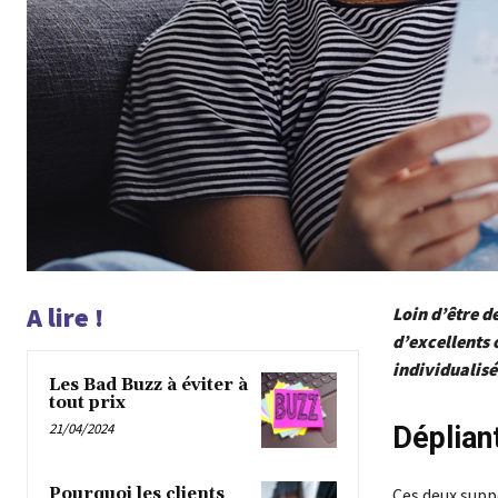
A lire !
Loin d’être d
d’excellents 
individualisé
Les Bad Buzz à éviter à
tout prix
21/04/2024
Dépliant
Pourquoi les clients
Ces deux suppo