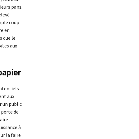
ieurs pans.
élevé
imple coup
re en
s que le
oîtes aux
papier
otentiels.
nt aux
r un public
 perte de
aire
uissance à
ur la faire