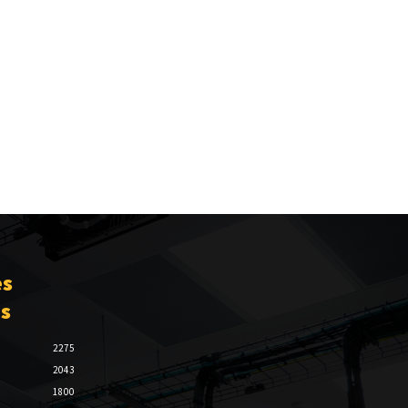
es
es
2275
2043
1800