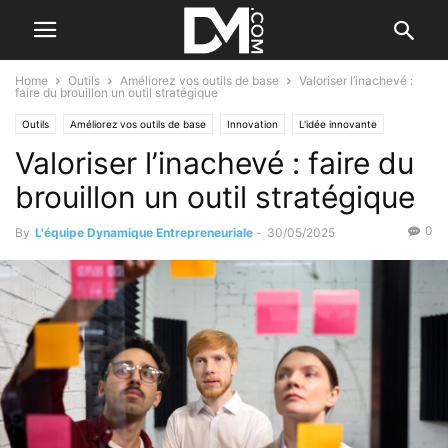
Home
Outils
Améliorez vos outils de base
Valoriser l’inachevé :
faire du brouillon un outil stratégique
Outils
Améliorez vos outils de base
Innovation
L'idée innovante
Valoriser l’inachevé : faire du
Gestion
Le B.A. BA de la gestion
Créer
Le B.A. BA de la stratégie
Par les outils
brouillon un outil stratégique
0
By
L'équipe Dynamique Entrepreneuriale
-
30/05/2025