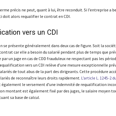
rme précis ne peut, quant à lui, être reconduit. Si l’entreprise a b
ci doit alors requalifier le contrat en CDI.
ication vers un CDI
on se présente généralement dans deux cas de figure. Soit la socié
contrat car elle a besoin du salarié pendant plus de temps que prév
 par un juge en cas de CDD frauduleux ne respectant pas les pério
requalification vers un CDI relève d’une mesure exceptionnelle pré
alariés de tout abus de la part des dirigeants. Cette procédure acc
lariés de reconnaître leurs droits rapidement.
L’article L. 1245-2 d
 également le versement d’une indemnité de requalification inc
Son montant est également fixé par des juges, le salaire moyen to
tuant sa base de calcul.