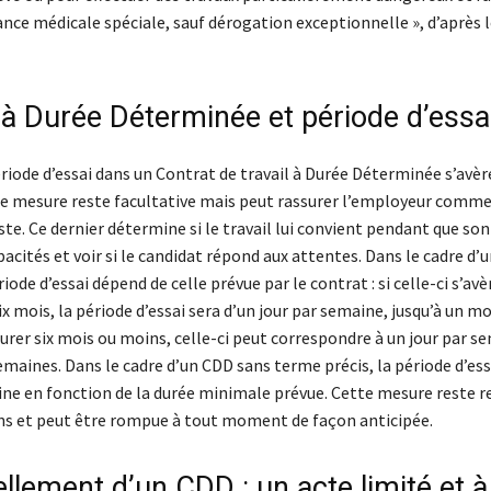
ance médicale spéciale, sauf dérogation exceptionnelle », d’après l
 à Durée Déterminée et période d’essa
riode d’essai dans un Contrat de travail à Durée Déterminée s’avère
te mesure reste facultative mais peut rassurer l’employeur comme 
ste. Ce dernier détermine si le travail lui convient pendant que so
acités et voir si le candidat répond aux attentes. Dans le cadre d’u
riode d’essai dépend de celle prévue par le contrat : si celle-ci s’avè
ix mois, la période d’essai sera d’un jour par semaine, jusqu’à un moi
urer six mois ou moins, celle-ci peut correspondre à un jour par s
emaines. Dans le cadre d’un CDD sans terme précis, la période d’ess
ine en fonction de la durée minimale prévue. Cette mesure reste 
ns et peut être rompue à tout moment de façon anticipée.
llement d’un CDD : un acte limité et à