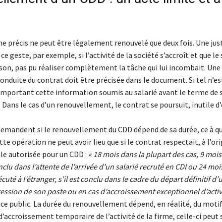
e précis ne peut être légalement renouvelé que deux fois. Une just
ce geste, par exemple, si l’activité de la société s’accroît et que le 
ison, pas pu réaliser complètement la tâche qui lui incombait. Une
conduite du contrat doit être précisée dans le document. Si tel n’est
mportant cette information soumis au salarié avant le terme de 
 Dans le cas d’un renouvellement, le contrat se poursuit, inutile d
emandent si le renouvellement du CDD dépend de sa durée, ce à qu
te opération ne peut avoir lieu que si le contrat respectait, à l’ori
e autorisée pour un CDD :
« 18 mois dans la plupart des cas, 9 mois
clu dans l’attente de l’arrivée d’un salarié recruté en CDI ou 24 mois
cuté à l’étranger, s’il est conclu dans le cadre du départ définitif d’
ession de son poste ou en cas d’accroissement exceptionnel d’activ
vice public. La durée du renouvellement dépend, en réalité, du motif. 
’accroissement temporaire de l’activité de la firme, celle-ci peut 