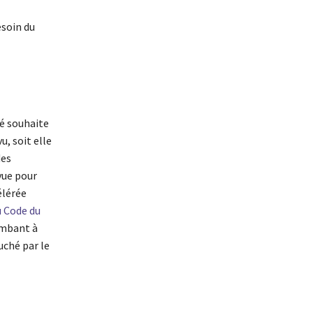
esoin du
té souhaite
u, soit elle
des
vue pour
élérée
u Code du
ombant à
uché par le