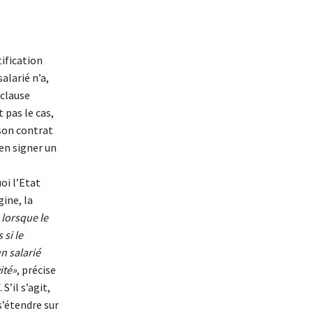
ification
salarié n’a,
 clause
 pas le cas,
son contrat
’en signer un
oi l’Etat
gine, la
 lorsque le
 si le
un salarié
ité»
, précise
S’il s’agit,
s’étendre sur