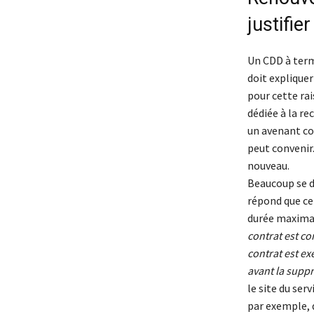
justifier
Un CDD à term
doit expliquer 
pour cette ra
dédiée à la re
un avenant co
peut convenir.
nouveau.
Beaucoup se d
répond que cet
durée maximal
contrat est con
contrat est exé
avant la suppr
le site du ser
par exemple, d