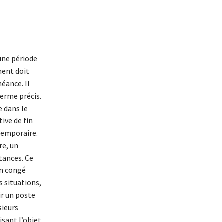
une période
ment doit
éance. Il
terme précis.
e dans le
ive de fin
temporaire.
re, un
tances. Ce
en congé
s situations,
ir un poste
sieurs
isant l’objet