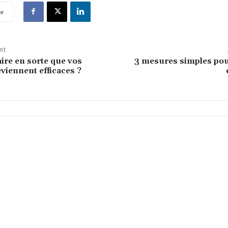
er
nt
re en sorte que vos
3 mesures simples pou
viennent efficaces ?