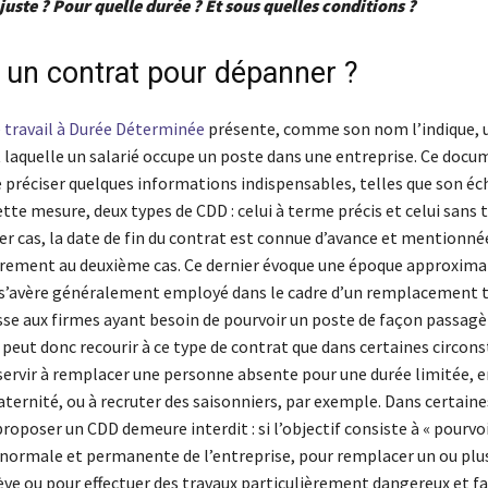
juste ? Pour quelle durée ? Et sous quelles conditions ?
 un contrat pour dépanner ?
 travail à Durée Déterminée
présente, comme son nom l’indique, 
t laquelle un salarié occupe un poste dans une entreprise. Ce docu
préciser quelques informations indispensables, telles que son éch
ette mesure, deux types de CDD : celui à terme précis et celui sans 
r cas, la date de fin du contrat est connue d’avance et mentionné
irement au deuxième cas. Ce dernier évoque une époque approximat
 s’avère généralement employé dans le cadre d’un remplacement 
sse aux firmes ayant besoin de pourvoir un poste de façon passagè
peut donc recourir à ce type de contrat que dans certaines circons
servir à remplacer une personne absente pour une durée limitée, 
ernité, ou à recruter des saisonniers, par exemple. Dans certaine
roposer un CDD demeure interdit : si l’objectif consiste à « pourvo
té normale et permanente de l’entreprise, pour remplacer un ou plu
ève ou pour effectuer des travaux particulièrement dangereux et fa