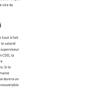
e site du
i
 tout à fait
le salarié
n superviseur
n CDD, la
re
s. Si le
emaine
ai durera un
renouvelable