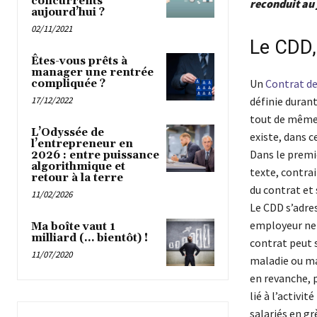
concurrents
reconduit au 
aujourd’hui ?
02/11/2021
Le CDD,
Êtes-vous prêts à
manager une rentrée
Un
Contrat de
compliquée ?
17/12/2022
définie duran
tout de même 
L’Odyssée de
existe, dans c
l’entrepreneur en
Dans le premie
2026 : entre puissance
algorithmique et
texte, contra
retour à la terre
du contrat et
11/02/2026
Le CDD s’adre
employeur ne 
Ma boîte vaut 1
milliard (… bientôt) !
contrat peut 
11/07/2020
maladie ou mat
en revanche, p
lié à l’activi
salariés en gr