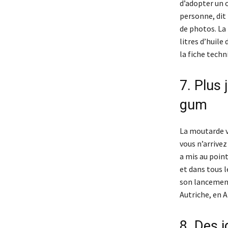
d’adopter un o
personne, dit 
de photos. La 
litres d’huile 
la fiche techni
7. Plus
gum
La moutarde v
vous n’arrive
a mis au point
et dans tous l
son lancement
Autriche, en 
8. Des i