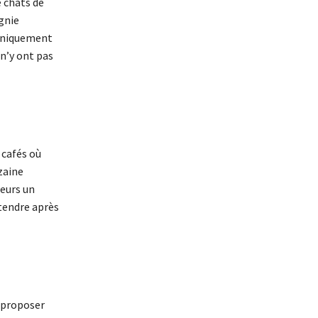
e chats de
gnie
 uniquement
 n’y ont pas
 cafés où
zaine
leurs un
tendre après
: proposer