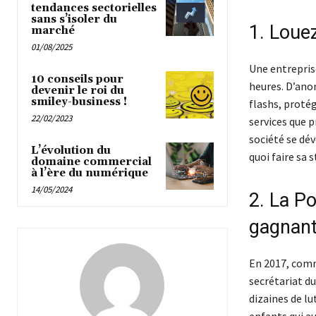
tendances sectorielles
sans s’isoler du
1. Louez
marché
01/08/2025
Une entrepris
10 conseils pour
heures. D’anon
devenir le roi du
smiley-business !
flashs, protég
22/02/2023
services que p
société se dév
L’évolution du
quoi faire sa 
domaine commercial
à l’ère du numérique
14/05/2024
2. La Po
gagnan
En 2017, comm
secrétariat du
dizaines de lu
enfants qui au