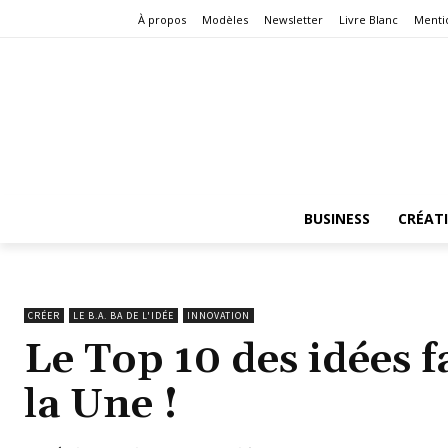
À propos
Modèles
Newsletter
Livre Blanc
Menti
BUSINESS
CRÉAT
CRÉER
LE B.A. BA DE L'IDÉE
INNOVATION
Le Top 10 des idées f
la Une !