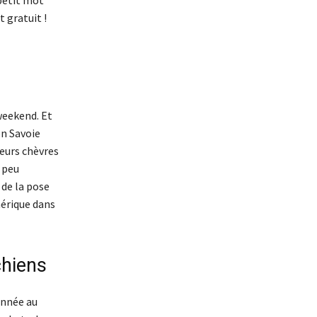
t gratuit !
weekend. Et
en Savoie
leurs chèvres
 peu
 de la pose
hérique dans
chiens
année au