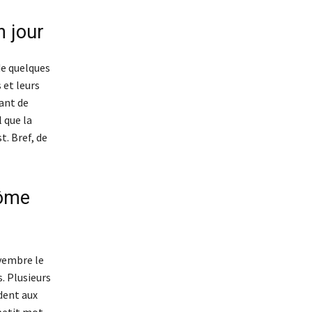
n jour
de quelques
 et leurs
ant de
 que la
t. Bref, de
nôme
vembre le
s. Plusieurs
ndent aux
 petit mot