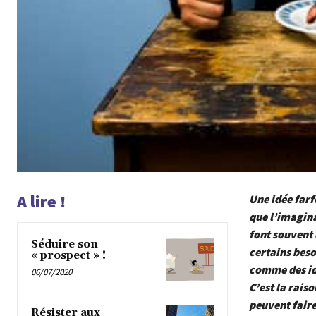
A lire !
Une idée farf
que l’imagina
font souvent 
Séduire son
certains bes
« prospect » !
comme des idé
06/07/2020
C’est la raiso
peuvent faire
Résister aux