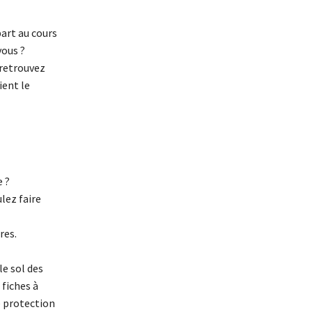
part au cours
vous ?
 retrouvez
ient le
 ?
lez faire
res.
le sol des
 fiches à
e protection