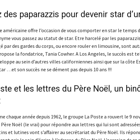
 des paparazzis pour devenir star d’u
e américaine offre l’occasion de vous comporter en star le temps 
yme vous passez au statut de star. Etre harcelé par les paparazzis
é par des gardes du corps, ou encore rouler en limousine, sont aut
ropose la fondatrice, Tania Cowher. A Los Angeles, le succès est tel
eloppe au sein d’autres villes californiennes ainsi que sur la côte Es
star …et son succès ne se dément pas depuis 10 ans !!!
ste et les lettres du Père Noël, un bi
t
e chaque année depuis 1962, le groupe La Poste a rouvert le 9 no
 Père Noël (le vrai) pour répondre aux lettres qui lui sont adressée
tins et lutines vont s’affairer au secrétariat du Père Noël. Ils répo
ront pris le soin d’écrire à l’adresse du Père Noël. L’occasion de ce