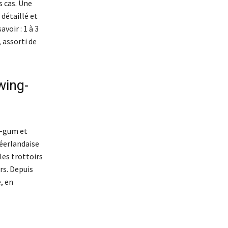
s cas. Une
 détaillé et
voir : 1 à 3
, assorti de
wing-
g-gum et
néerlandaise
les trottoirs
rs. Depuis
, en