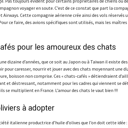
e. Pas toujours évident pour certains propriétaires de chiens ou d
compagnon voyager en soute. C’est de ce constat que part la compa
t Airways. Cette compagnie aérienne crée ainsi des vols réservés
our ce faire, des avions spécifiques sont utilisés, mais les maîtres
cafés pour les amoureux des chats
une dizaine d’années, que ce soit au Japon ou à Taiwan il existe des
nir pour caresser, nourrir et jouer avec des chats moyennant une di
eure, boisson non comprise. Ces « chats-cafés » détiendraient d’ail
ant et déstressant, notamment pour les cadres qui viennent se dé
 ils se multiplient en France. L’amour des chats le vaut bien !!!
liviers à adopter
ciété italienne productrice d’huile d’olives que l’on doit cette idée 