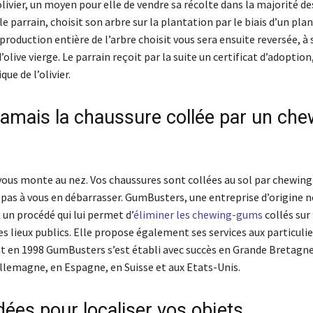
livier, un moyen pour elle de vendre sa récolte dans la majorité de
le parrain, choisit son arbre sur la plantation par le biais d’un plan
production entière de l’arbre choisit vous sera ensuite reversée, à sa
d’olive vierge. Le parrain reçoit par la suite un certificat d’adoption
que de l’olivier.
 jamais la chaussure collée par un che
ous monte au nez. Vos chaussures sont collées au sol par chewin
z pas à vous en débarrasser. GumBusters, une entreprise d’origine 
 un procédé qui lui permet d’
éliminer les chewing-gums
collés sur 
es lieux publics. Elle propose également ses services aux particulie
 en 1998 GumBusters s’est établi avec succès en Grande Bretagne
Allemagne, en Espagne, en Suisse et aux Etats-Unis.
dées pour localiser vos objets