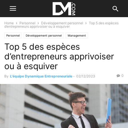
Home
Personnel
Développement personnel
Top 5 des espèces
d’entrepreneurs apprivoiser ou à esquiver
Personnel
Développement personnel
Management
Top 5 des espèces
Les qualités de l'entrepreneur
d’entrepreneurs apprivoiser
ou à esquiver
0
By
L'équipe Dynamique Entrepreneuriale
-
02/12/2023