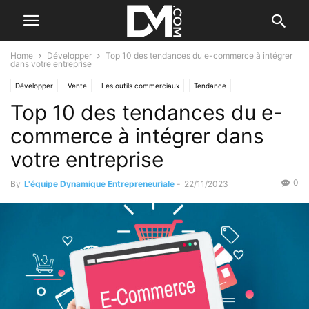
Home
Développer
Top 10 des tendances du e-commerce à intégrer
dans votre entreprise
Développer
Vente
Les outils commerciaux
Tendance
Top 10 des tendances du e-
Les tendances
Par les nouvelles tendances
Business
Valorisation d'entreprise
commerce à intégrer dans
votre entreprise
0
By
L'équipe Dynamique Entrepreneuriale
-
22/11/2023