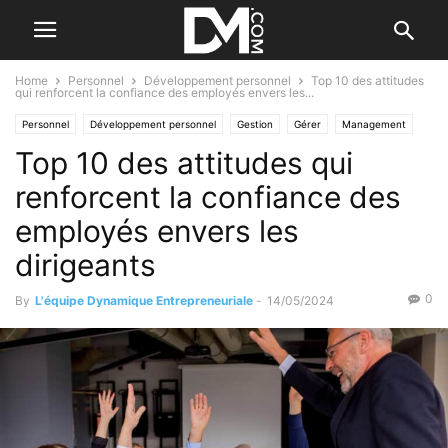
Home
Personnel
Développement personnel
Top 10 des attitudes
qui renforcent la confiance des employés envers les...
Personnel
Développement personnel
Gestion
Gérer
Management
Top 10 des attitudes qui
Les qualités de l'entrepreneur
renforcent la confiance des
employés envers les
dirigeants
0
By
L'équipe Dynamique Entrepreneuriale
-
14/05/2024