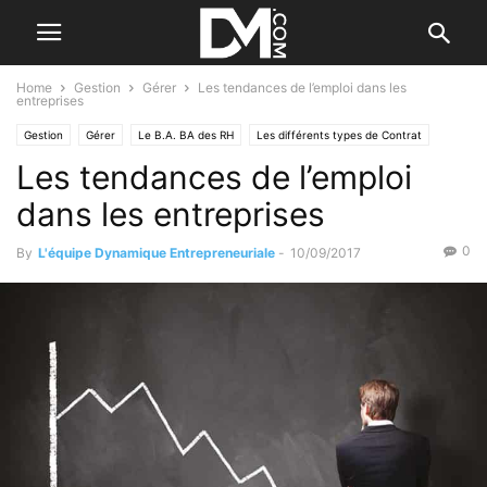
Home
Gestion
Gérer
Les tendances de l’emploi dans les
entreprises
Gestion
Gérer
Le B.A. BA des RH
Les différents types de Contrat
Les tendances de l’emploi
Tendance
dans les entreprises
0
By
L'équipe Dynamique Entrepreneuriale
-
10/09/2017