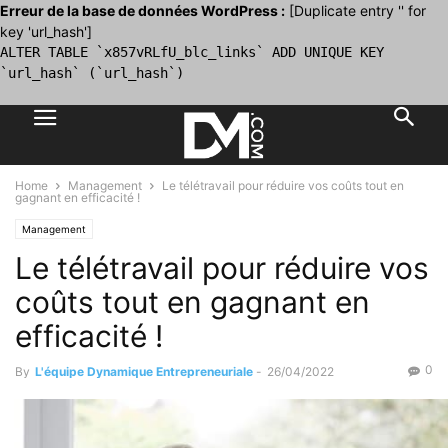
Erreur de la base de données WordPress :
[Duplicate entry '' for
key 'url_hash']
ALTER TABLE `x857vRLfU_blc_links` ADD UNIQUE KEY
`url_hash` (`url_hash`)
Home
Management
Le télétravail pour réduire vos coûts tout en
gagnant en efficacité !
Management
Le télétravail pour réduire vos
coûts tout en gagnant en
efficacité !
0
By
L'équipe Dynamique Entrepreneuriale
-
26/04/2022