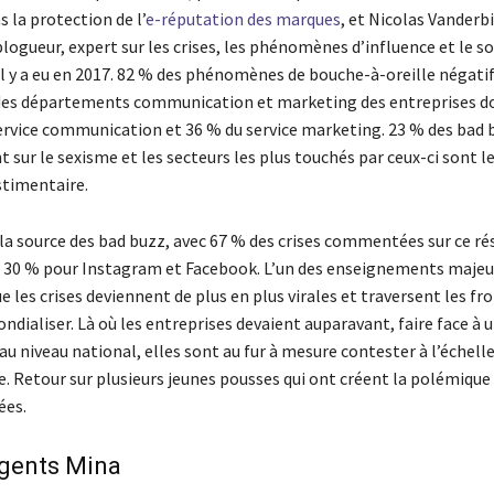
s la protection de l’
e-réputation des marques
, et Nicolas Vanderbi
logueur, expert sur les crises, les phénomènes d’influence et le so
il y a eu en 2017. 82 % des phénomènes de bouche-à-oreille négati
des départements communication et marketing des entreprises d
ervice communication et 36 % du service marketing. 23 % des bad 
 sur le sexisme et les secteurs les plus touchés par ceux-ci sont les
estimentaire.
la source des bad buzz, avec 67 % des crises commentées sur ce rés
 30 % pour Instagram et Facebook. L’un des enseignements majeu
ue les crises deviennent de plus en plus virales et traversent les fro
ndialiser. Là où les entreprises devaient auparavant, faire face à 
u niveau national, elles sont au fur à mesure contester à l’échell
. Retour sur plusieurs jeunes pousses qui ont créent la polémique
ées.
rgents Mina