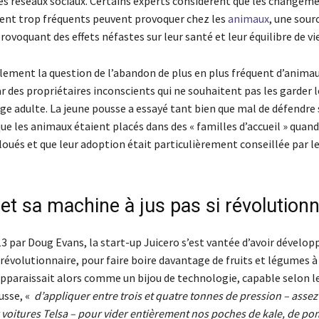
 les réseaux sociaux. Certains experts considèrent que les changem
nt trop fréquents peuvent provoquer chez les
animaux
, une sour
provoquant des effets néfastes sur leur santé et leur équilibre de vie
lement la question de l’abandon de plus en plus fréquent d’animau
des propriétaires inconscients qui ne souhaitent pas les garder l
âge adulte. La jeune pousse a essayé tant bien que mal de défendre
ue les animaux étaient placés dans des « familles d’accueil » quand 
loués et que leur adoption était particulièrement conseillée par le
et sa machine à jus pas si révolutionn
3 par Doug Evans, la start-up Juicero s’est vantée d’avoir dévelop
révolutionnaire, pour faire boire davantage de fruits et légumes à 
 apparaissait alors comme un bijou de technologie, capable selon l
usse, «
d’appliquer entre trois et quatre tonnes de pression – asse
 voitures Telsa – pour vider entièrement nos poches de kale, de p