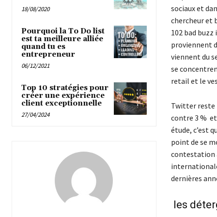
sociaux et dan
18/08/2020
chercheur et b
Pourquoi la To Do list
102 bad buzz 
est ta meilleure alliée
proviennent 
quand tu es
entrepreneur
viennent du s
06/12/2021
se concentrent
retail et le v
Top 10 stratégies pour
créer une expérience
client exceptionnelle
Twitter reste 
27/04/2024
contre 3 % et
étude, c’est q
point de se mo
contestation a
internationale
dernières ann
les déte