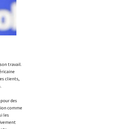
son travail.
éricaine
s clients,
.
 pour des
cation comme
i les
vivement