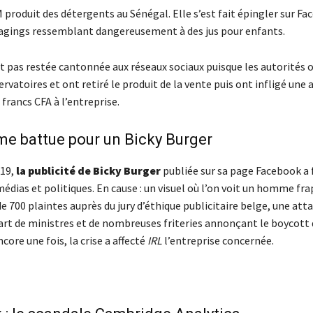
 produit des détergents au Sénégal. Elle s’est fait épingler sur Fa
agings ressemblant dangereusement à des jus pour enfants.
st pas restée cantonnée aux réseaux sociaux puisque les autorités o
vatoires et ont retiré le produit de la vente puis ont infligé une
 francs CFA à l’entreprise.
e battue pour un Bicky Burger
019,
la publicité de Bicky Burger
publiée sur sa page Facebook a f
édias et politiques. En cause : un visuel où l’on voit un homme fr
 700 plaintes auprès du jury d’éthique publicitaire belge, une att
part de ministres et de nombreuses friteries annonçant le boycott
ore une fois, la crise a affecté
IRL
l’entreprise concernée.