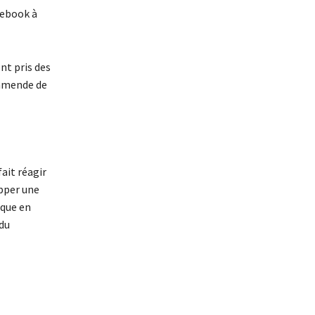
cebook à
nt pris des
 amende de
ait réagir
apper une
aque en
 du