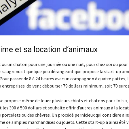
ime et sa location d’animaux
 ou un chaton pour une journée ou une nuit, pour chez soi ou pour 
ice saugrenu et quelque peu dérangeant que propose la start-up am
Pour passer de 8 à 24 heures avec un compagnon à quatre pattes, le
ou entreprises doivent débourser 79 dollars minimum, soit 70 euros
se propose même de louer plusieurs chiots et chatons par « lots »,
t les 300 à 500 dollars et souhaite offrir d’autres animaux à la lo
s porcelets ou des chèvres. Un procédé pernicieux qui considère ains
 de simples marchandises ou jouets. Cette start-up a ainsi été 