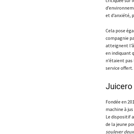
critiquée sur
d’environneme
et d’anxiété, 
Cela pose éga
compagnie par 
atteignent l’
en indiquant q
n’étaient pas 
service offert.
Juicero 
Fondée en 201
machine à jus 
Le dispositif
de la jeune po
soulever deux