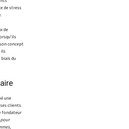
ents
ce de stress
.
x de
orsqu’ils
 son concept
ils
 biais du
aire
pé une
ses clients.
e fondateur
z pour
ommes,