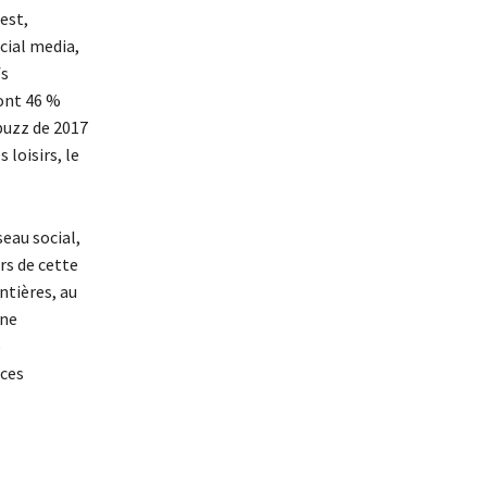
est,
cial media,
fs
ont 46 %
buzz de 2017
 loisirs, le
eau social,
rs de cette
ntières, au
une
e
 ces