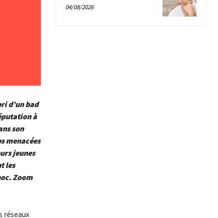
04/08/2026
ri d’un bad
éputation à
dans son
mps menacées
eurs jeunes
t les
choc. Zoom
es réseaux