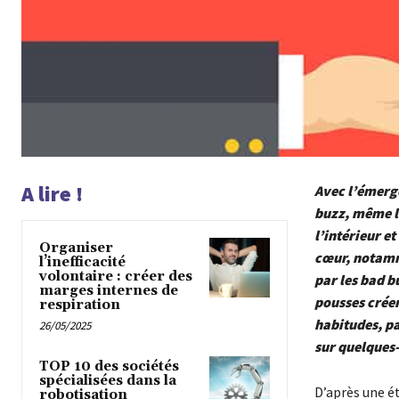
A lire !
Avec l’émerge
buzz, même le
l’intérieur et
Organiser
cœur, notamm
l’inefficacité
volontaire : créer des
par les bad b
marges internes de
pousses créen
respiration
habitudes, p
26/05/2025
sur quelques-
TOP 10 des sociétés
spécialisées dans la
D’après une ét
robotisation