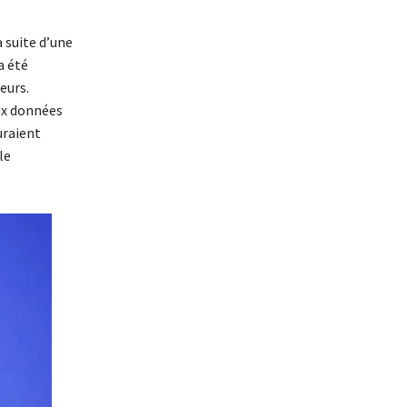
a suite d’une
a été
eurs.
aux données
uraient
le