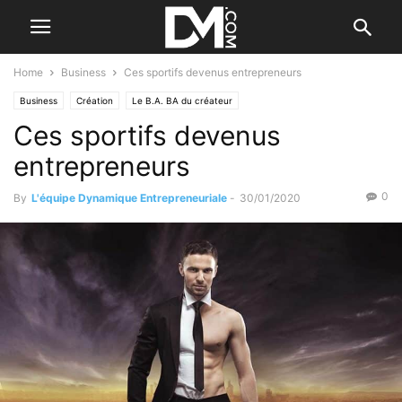
Home
Business
Ces sportifs devenus entrepreneurs
Business
Création
Le B.A. BA du créateur
Ces sportifs devenus
entrepreneurs
0
By
L'équipe Dynamique Entrepreneuriale
-
30/01/2020