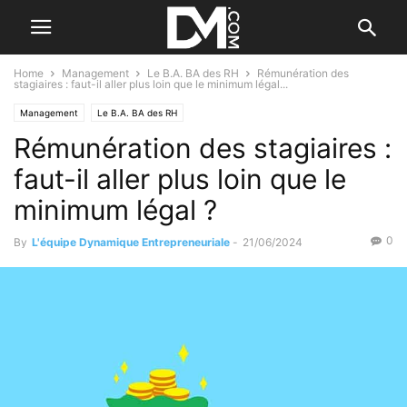
Home
Management
Le B.A. BA des RH
Rémunération des
stagiaires : faut-il aller plus loin que le minimum légal...
Management
Le B.A. BA des RH
Rémunération des stagiaires :
faut-il aller plus loin que le
minimum légal ?
0
By
L'équipe Dynamique Entrepreneuriale
-
21/06/2024