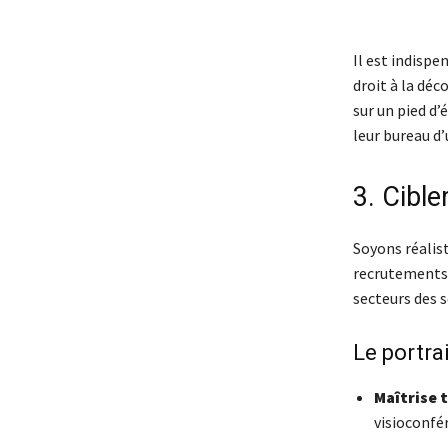
Il est indispe
droit à la déc
sur un pied d
leur bureau d’
3. Cible
Soyons réalist
recrutements à
secteurs des s
Le portrai
Maîtrise 
visioconfér