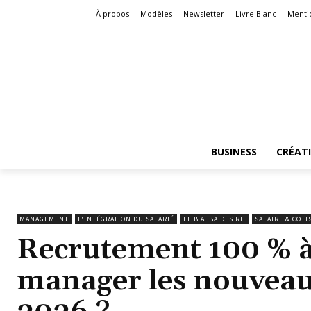
À propos
Modèles
Newsletter
Livre Blanc
Menti
BUSINESS
CRÉAT
MANAGEMENT
L'INTÉGRATION DU SALARIÉ
LE B.A. BA DES RH
SALAIRE & COTI
Recrutement 100 % à
manager les nouveau