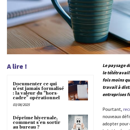
A lire !
Le paysage du
le télétravai
fois moins qu
Documenter ce qui
travail à dis
n’est jamais formalisé
: la valeur du “hors-
entreprises f
cadre” opérationnel
03/08/2025
Pourtant,
rec
nouveaux défi
Déprime hivernale,
comment s’en sortir
adopter pour 
au bureau ?