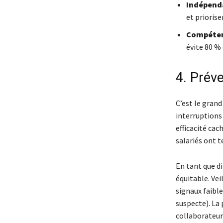
Indépend
et prioris
Compéten
évite 80 %
4. Préve
C’est le grand
interruptions 
efficacité cac
salariés ont 
En tant que di
équitable. Vei
signaux faibl
suspecte). La 
collaborateur