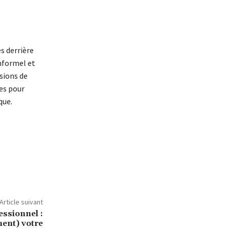
s derrière
informel et
ssions de
es pour
que.
Article suivant
essionnel :
ment) votre