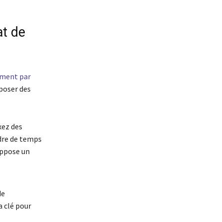
at de
ment par
 poser des
xez des
rdre de temps
uppose un
de
a clé pour