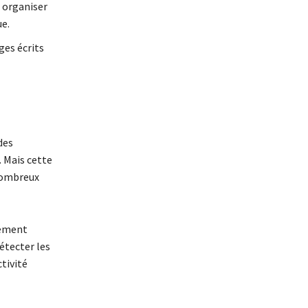
 organiser
ue.
ges écrits
des
. Mais cette
 nombreux
tement
détecter les
tivité