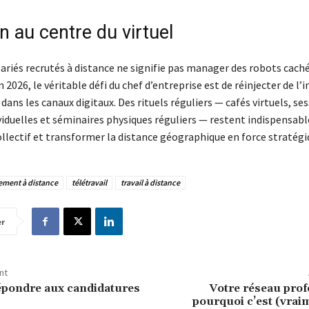
n au centre du virtuel
lariés recrutés à distance ne signifie pas manager des robots caché
n 2026, le véritable défi du chef d’entreprise est de réinjecter de l’
dans les canaux digitaux. Des rituels réguliers — cafés virtuels, se
viduelles et séminaires physiques réguliers — restent indispensabl
ollectif et transformer la distance géographique en force stratégi
ement à distance
télétravail
travail à distance
er
nt
épondre aux candidatures
Votre réseau prof
pourquoi c’est (vrai