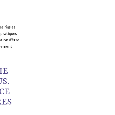
es règles
s pratiques
tion d’être
ivement
IE
S.
CE
RES