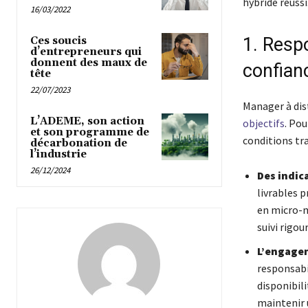
hybride réussi
16/03/2022
1. Respo
Ces soucis
d’entrepreneurs qui
donnent des maux de
confian
tête
22/07/2023
Manager à dis
L’ADEME, son action
objectifs
. Pou
et son programme de
conditions tr
décarbonation de
l’industrie
26/12/2024
Des indica
livrables p
en micro-m
suivi rigou
L’engagem
responsabil
disponibili
maintenir 