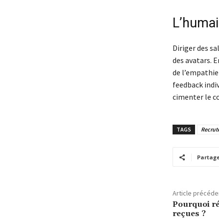
L’humai
Diriger des sa
des avatars. E
de l’empathie 
feedback indi
cimenter le c
TAGS
Recrut
Partag
Article précéde
Pourquoi r
reçues ?