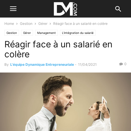
Home
Gestion
Gérer
Réagir face à un salarié en colère
Gestion
Gérer
Management
L'intégration du salarié
Réagir face à un salarié en
Le B.A. BA des RH
colère
0
By
L'équipe Dynamique Entrepreneuriale
-
11/04/2021