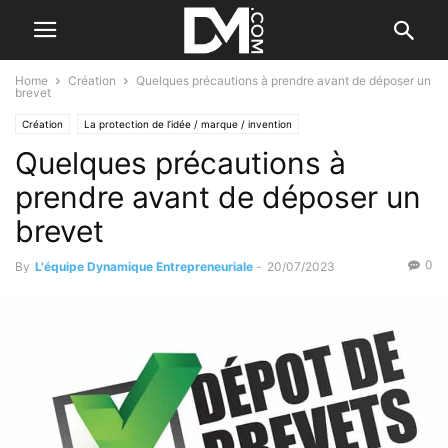
Home
Création
Quelques précautions à prendre avant de déposer un
brevet
Création
La protection de l’idée / marque / invention
Quelques précautions à
prendre avant de déposer un
brevet
0
By
L'équipe Dynamique Entrepreneuriale
-
20/07/2023