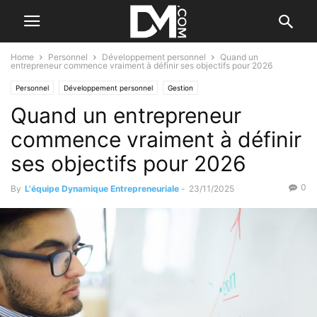
Home
Personnel
Développement personnel
Quand un
entrepreneur commence vraiment à définir ses objectifs pour 2026
Personnel
Développement personnel
Gestion
Quand un entrepreneur
Gestion du temps et du stress
Le B.A. BA de la gestion
Business
Valorisation d'entreprise
commence vraiment à définir
ses objectifs pour 2026
0
By
L'équipe Dynamique Entrepreneuriale
-
23/11/2025