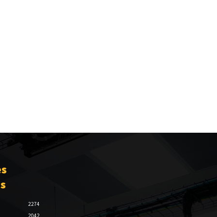
es
es
2274
2042