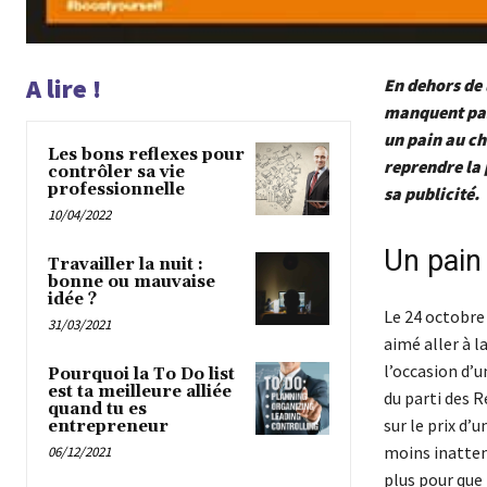
A lire !
En dehors de 
manquent pas 
un pain au ch
Les bons reflexes pour
reprendre la p
contrôler sa vie
professionnelle
sa publicité.
10/04/2022
Un pain
Travailler la nuit :
bonne ou mauvaise
idée ?
Le 24 octobre
31/03/2021
aimé aller à l
l’occasion d’u
Pourquoi la To Do list
est ta meilleure alliée
du parti des 
quand tu es
sur le prix d’
entrepreneur
moins inatten
06/12/2021
plus pour que 