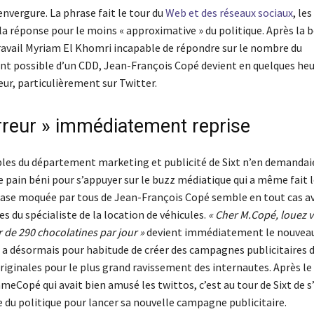
nvergure. La phrase fait le tour du
Web et des réseaux sociaux
, le
a réponse pour le moins « approximative » du politique. Après la b
ravail Myriam El Khomri incapable de répondre sur le nombre du
t possible d’un CDD, Jean-François Copé devient en quelques heu
ur, particulièrement sur Twitter.
rreur » immédiatement reprise
les du département marketing et publicité de Sixt n’en demandai
e pain béni pour s’appuyer sur le buzz médiatique qui a même fait l
ase moquée par tous de Jean-François Copé semble en tout cas av
res du spécialiste de la location de véhicules.
« Cher M.Copé, louez 
ir de 290 chocolatines par jour »
devient immédiatement le nouveau
i a désormais pour habitude de créer des campagnes publicitaires 
riginales pour le plus grand ravissement des internautes. Après le
opé qui avait bien amusé les twittos, c’est au tour de Sixt de s
e du politique pour lancer sa nouvelle campagne publicitaire.