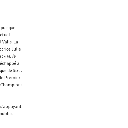
e
puisque
actuel
 Valls. La
trice Julie
 :
« M. le
s échappé à
ue de Sixt :
e le Premier
des Champions
n s’appuyant
publics.