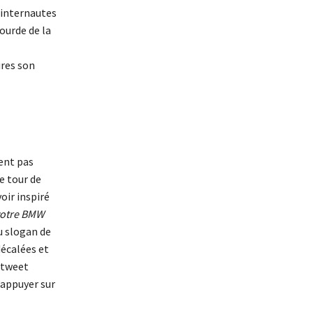
s internautes
ourde de la
res son
ent pas
e tour de
oir inspiré
votre BMW
 slogan de
décalées et
 tweet
’appuyer sur