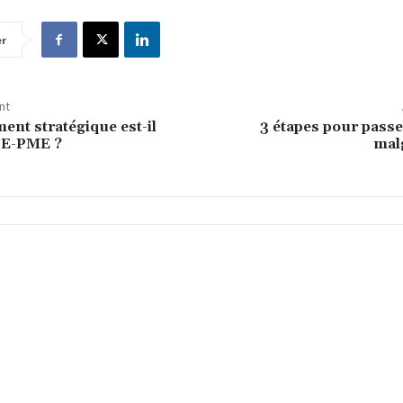
er
nt
nt stratégique est-il
3 étapes pour passer
PE-PME ?
mal