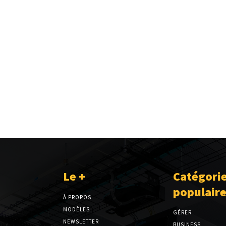
Le +
Catégori
populair
À PROPOS
MODÈLES
GÉRER
NEWSLETTER
BUSINESS