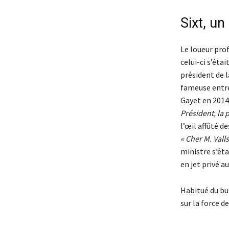
Sixt, un
Le loueur pro
celui-ci s’éta
président de 
fameuse entrev
Gayet en 2014 
Président, la p
l’œil affûté d
« Cher M. Valls
ministre s’éta
en jet privé a
Habitué du buz
sur la force d