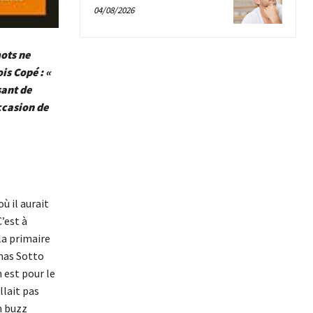
04/08/2026
mots ne
s Copé : «
sant de
occasion de
ù il aurait
’est à
la primaire
mas Sotto
 est pour le
allait pas
n buzz