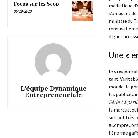
Focus sur les Scop
médiatique d’e
06/10/2010
s’amusent de l
ministre du T
renouvellemen
digne successe
Une « e
Les responsab
tant. Véritabl
monde, la phr
L'équipe Dynamique
les publicitai
Entrepreneuriale
Série 1 à part
la marque, qu
surtout très o
#CompteCommeC
l’énorme gaff