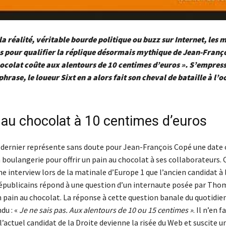
la réalité, véritable bourde politique ou buzz sur Internet, les 
pour qualifier la réplique désormais mythique de Jean-Françoi
ocolat coûte aux alentours de 10 centimes d’euros ». S’empres
hrase, le loueur Sixt en a alors fait son cheval de bataille à l’
 au chocolat à 10 centimes d’euros
 dernier représente sans doute pour Jean-François Copé une date o
a boulangerie pour offrir un pain au chocolat à ses collaborateurs. C
ne interview lors de la matinale d’Europe 1 que l’ancien candidat à 
Républicains répond à une question d’un internaute posée par Tho
un pain au chocolat. La réponse à cette question banale du quotidien
du : «
Je ne sais pas. Aux alentours de 10 ou 15 centimes »
. Il n’en f
l’actuel candidat de la Droite devienne la risée du Web et suscite u