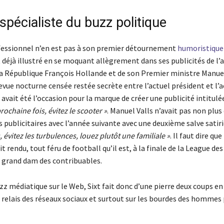
 spécialiste du buzz politique
fessionnel n’en est pas à son premier détournement
humoristiqu
it déjà illustré en se moquant allègrement dans ses publicités de l’
la République François Hollande et de son Premier ministre Manuel
ue nocturne censée restée secrète entre l’actuel président et l’ac
avait été l’occasion pour la marque de créer une publicité intitulée
rochaine fois, évitez le scooter »
. Manuel Valls n’avait pas non plu
es publicitaires avec l’année suivante avec une deuxième salve satiriq
, évitez les turbulences, louez plutôt une familiale »
. Il faut dire qu
it rendu, tout féru de football qu’il est, à la finale de la League 
u grand dam des contribuables.
z médiatique sur le Web, Sixt fait donc d’une pierre deux coups e
e relais des réseaux sociaux et surtout sur les bourdes des hommes 