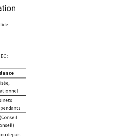
ation
lide
EC :
ndance
isée,
rationnel
binets
épendants
(Conseil
onseil)
inu depuis