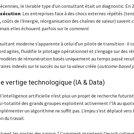
cennies, le livrable type d’un consultant était un diagnostic. En 
exécution
. Les entreprises face à des chocs externes répétés (ten
 coûts de l’énergie, réorganisation des chaînes de valeur) savent
c
 mais elles échouent parfois sur le
comment
.
sultant moderne s’apparente à celui d’un pilote de transition : il 
rd agiles, fluidifie le pilotage opérationnel et s’engage sur des ré
 modèles de rémunération basés uniquement au temps passé recul
aires indexés sur le succès ou sur la valeur créée (
outcome-based p
e vertige technologique (IA & Data)
l’intelligence artificielle n’est plus un projet de recherche futurist
si-totalité des grands groupes exploitent activement l’IA au quoti
plémenter un algorithme ne suffit pas. L’enjeu s’est déplacé vers 
n du travail.
ent les postes des juniors ? Comment maintenir l’esprit critique