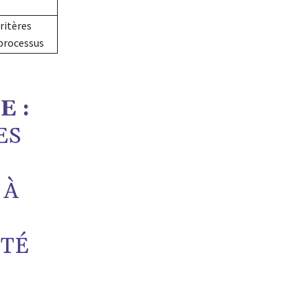
ritères
processus
E :
ES
 À
PTÉ