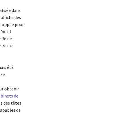
alisée dans
 affiche des
loppée pour
’outil
effe ne
ires se
mais été
xe.
ur obtenir
abinets de
s des têtes
capables de