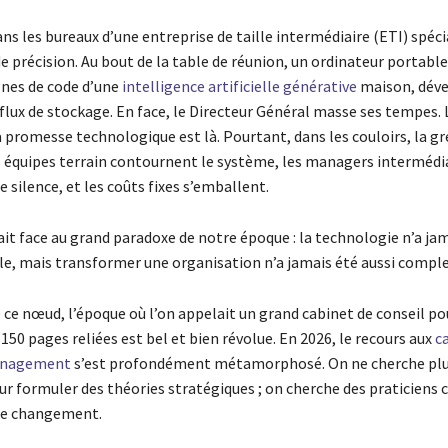
ans les bureaux d’une entreprise de taille intermédiaire (ETI) spéci
de précision. Au bout de la table de réunion, un ordinateur portable
gnes de code d’une
intelligence artificielle générative
maison, déve
flux de stockage. En face, le Directeur Général masse ses tempes. L
 promesse technologique est là. Pourtant, dans les couloirs, la gr
s équipes terrain contournent le système, les managers intermédia
 silence, et les coûts fixes s’emballent.
ait face au grand paradoxe de notre époque : la technologie n’a ja
ble, mais transformer une organisation n’a jamais été aussi comple
 ce nœud, l’époque où l’on appelait un grand cabinet de conseil po
150 pages reliées est bel et bien révolue. En 2026, le recours aux
c
anagement
s’est profondément métamorphosé. On ne cherche plu
ur formuler des théories stratégiques ; on cherche des praticiens 
 le changement.