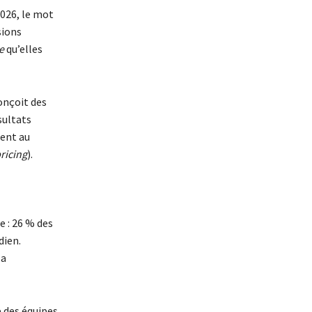
2026, le mot
sions
e
qu’elles
conçoit des
sultats
ent au
ricing
).
e : 26 % des
dien.
la
 des équipes