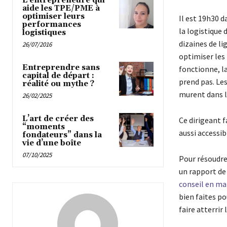
L’entrepreneure qui
aide les TPE/PME à
optimiser leurs
Il est 19h30 d
performances
la logistique 
logistiques
dizaines de li
26/07/2016
optimiser les 
Entreprendre sans
fonctionne, la
capital de départ :
prend pas. Le
réalité ou mythe ?
murent dans le
26/02/2025
L’art de créer des
Ce dirigeant f
“moments
aussi accessi
fondateurs” dans la
vie d’une boîte
07/10/2025
Pour résoudre
un rapport de 
conseil en m
bien faites po
faire atterrir