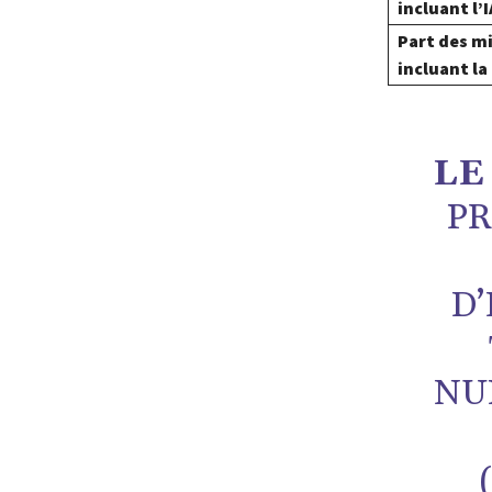
incluant l’I
Part des m
incluant la
LE
PR
D’
NU