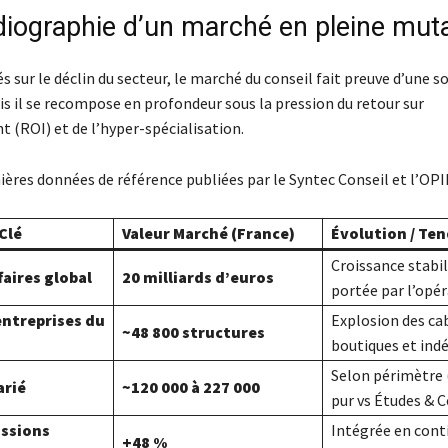
adiographie d’un marché en pleine mut
és sur le déclin du secteur, le marché du conseil fait preuve d’une so
is il se recompose en profondeur sous la pression du retour sur
 (ROI) et de l’hyper-spécialisation.
ières données de référence publiées par le Syntec Conseil et l’OPII
Clé
Valeur Marché (France)
Évolution / Te
Croissance stabil
faires global
20 milliards d’euros
portée par l’opé
ntreprises du
Explosion des ca
~48 800 structures
boutiques et ind
Selon périmètre 
arié
~120 000 à 227 000
pur vs Études & C
issions
Intégrée en cont
+48 %