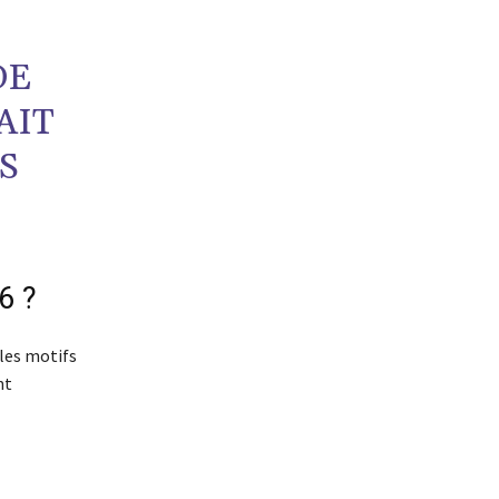
DE
AIT
S
6 ?
les motifs
nt