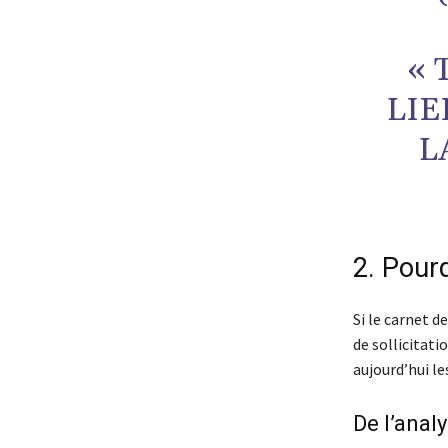
« 
LIE
L
2. Pour
Si le carnet 
de sollicitat
aujourd’hui le
De l’analy