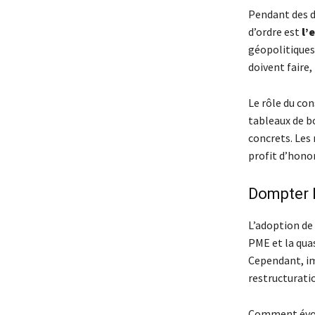
Pendant des dé
d’ordre est
l’
géopolitiques,
doivent faire,
Le rôle du con
tableaux de bo
concrets. Les
profit d’honor
Dompter l
L’adoption de 
PME et la qua
Cependant, im
restructuratio
Comment évolu