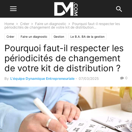
Home
Créer
Faire un diagnostic
Pourquoi faut-il respecter les
périodicités de changement de votre kit de distribution...
Créer
Faire un diagnostic
Gestion
Le B.A. BA de la gestion
Pourquoi faut-il respecter les
Le B.A. BA des prévisions
périodicités de changement
de votre kit de distribution ?
0
By
L'équipe Dynamique Entrepreneuriale
-
07/03/2025