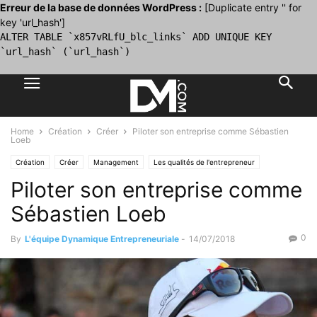
Erreur de la base de données WordPress :
[Duplicate entry '' for
key 'url_hash']
ALTER TABLE `x857vRLfU_blc_links` ADD UNIQUE KEY
`url_hash` (`url_hash`)
Home
Création
Créer
Piloter son entreprise comme Sébastien
Loeb
Création
Créer
Management
Les qualités de l'entrepreneur
Piloter son entreprise comme
Sébastien Loeb
0
By
L'équipe Dynamique Entrepreneuriale
-
14/07/2018