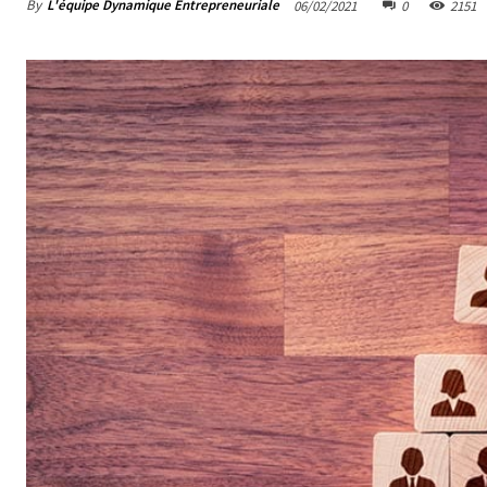
By
L'équipe Dynamique Entrepreneuriale
06/02/2021
0
2151