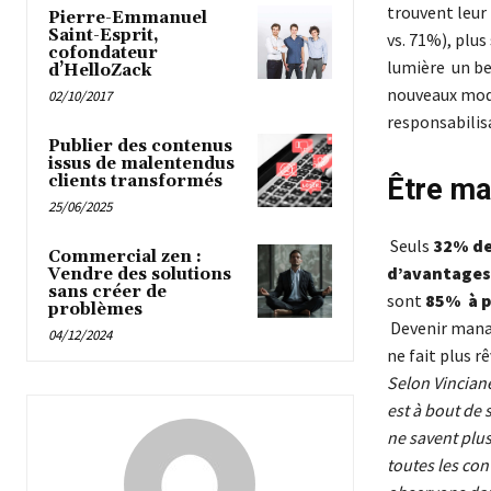
trouvent leur
Pierre-Emmanuel
Saint-Esprit,
vs. 71%), plu
cofondateur
lumière un be
d’HelloZack
nouveaux mode
02/10/2017
responsabilis
Publier des contenus
issus de malentendus
clients transformés
Être man
25/06/2025
Seuls
32% de
Commercial zen :
d’avantages
Vendre des solutions
sans créer de
sont
85% à p
problèmes
Devenir manag
04/12/2024
ne fait plus rê
Selon Vinciane
est à bout de 
ne savent plus
toutes les con