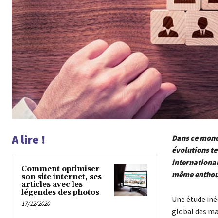
A lire !
Dans ce monde
évolutions te
international
Comment optimiser
même enthous
son site internet, ses
articles avec les
légendes des photos
Une étude iné
17/12/2020
global des ma