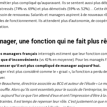
 métier plus compliqué qu’auparavant. Ils se sentent aussi plus d
s stressés (74% vs. 69%) et plus démotivés (59% vs. 52%)… Cette 
soin de renouveau. Salariés et managers aspirent à de nouveaux rôl
s de fonctionnement. Ils attendent plus d’autonomie, de coopér
ation.
ager, une fonction qui ne fait plus r
s managers français
interrogés estiment que leur fonction c
 que d’inconvénients
(vs 41% en moyenne). Pour les managés fr
enser qu’il est plus compliqué de manager aujourd’hui.
er n’est plus considéré comme le « graal », la fonction a perdu de
ver.
 Beauchene, directrice associée au BCG et auteur de l’étude « Le m
souffle. Alors qu’ils sont essentiels pour le succès de l’entreprise, 
 aujourd’hui ce que l’on attend d’eux et ont l’impression d’être à la
traintes. Il est temps de repenser leur rôle. C’est justement ce que 