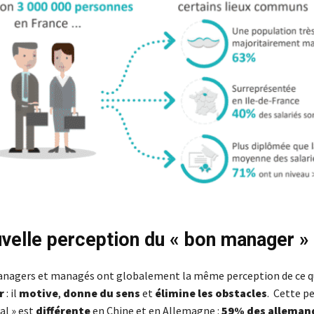
velle perception du « bon manager »
anagers et managés ont globalement la même perception de ce q
r
: il
motive
,
donne du sens
et
élimine les obstacles
. Cette p
al » est
différente
en Chine et en Allemagne :
59% des alleman