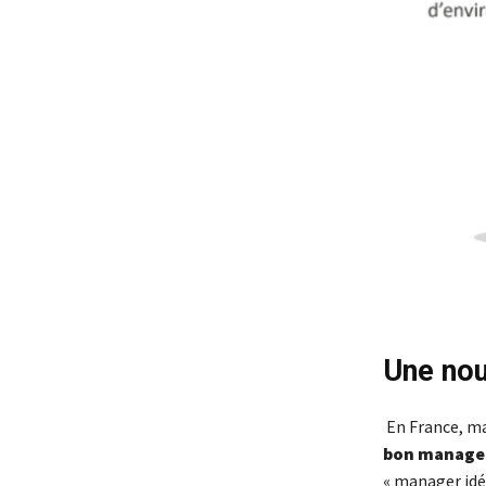
Une nou
En France, m
bon manage
« manager idé