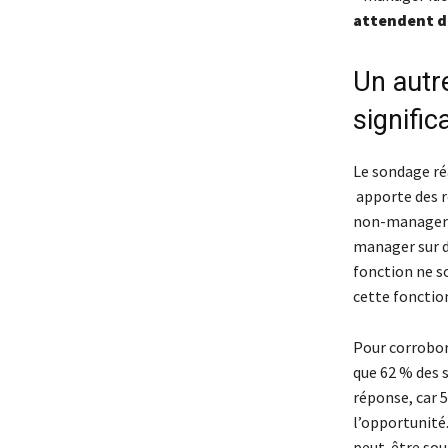
attendent de
Un autr
signific
Le sondage ré
apporte des r
non-managers n
manager sur d
fonction ne so
cette fonctio
Pour corrobor
que 62 % des s
réponse, car 5
l’opportunité.
peut-être sou