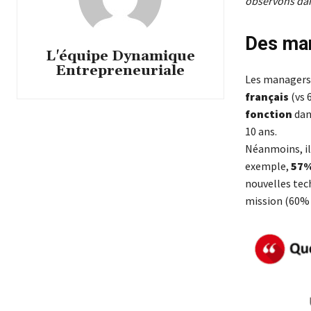
observons dans
Des ma
L'équipe Dynamique
Entrepreneuriale
Les managers 
français
(vs 
fonction
dan
10 ans.
Néanmoins, il
exemple,
57%
nouvelles tech
mission (60% 