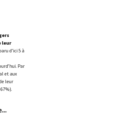
gers
 leur
ru d’ici 5 à
urd’hui. Par
al et aux
de leur
67%).