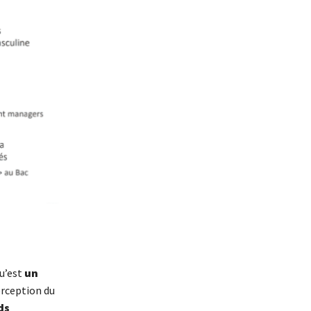
u’est
un
erception du
ds