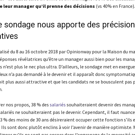
 leur manager qu’il prenne des décisions
(vs 40% en France)
e sondage nous apporte des précisio
atives
alisé du 8 au 16 octobre 2018 par Opinionway pour la Maison du
éponses révélatrices qu’être un manager aussi bien pour les mana
’est plus le nec plus ultra. D’ailleurs, le sondage met en exergue 
eux n’a pas demandé à le devenir et il apparaît donc symptomatiq
it plus aussi attractive et que les candidats ne se bousculent pas 
n.
er nos propos, 38 % des
salariés
souhaiteraient devenir des manag
alariés ne souhaiteraient pas le devenir. Cependant, il faut nuance
3 % des moins de 30 ans désireraient occuper cette fonction s’ils 
 Ils sont donc plutôt enclins à voir l’avenir de manière optimiste. M
ligner qu’ils ne sont pas encore dans l’engrenage de la morosité 