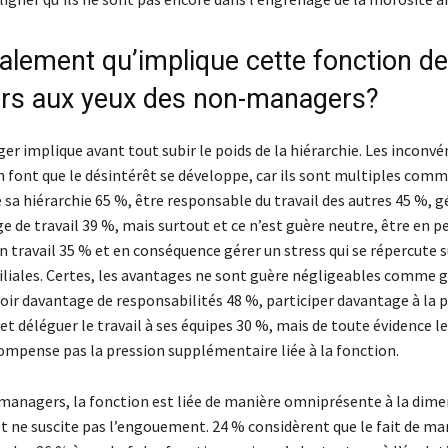
nalement qu’implique cette fonction de
s aux yeux des non-managers?
r implique avant tout subir le poids de la hiérarchie. Les inconvé
n font que le désintérêt se développe, car ils sont multiples comm
 sa hiérarchie 65 %, être responsable du travail des autres 45 %, g
ge de travail 39 %, mais surtout et ce n’est guère neutre, être en
 travail 35 % et en conséquence gérer un stress qui se répercute s
iliales. Certes, les avantages ne sont guère négligeables comme 
voir davantage de responsabilités 48 %, participer davantage à la p
et déléguer le travail à ses équipes 30 %, mais de toute évidence le
compense pas la pression supplémentaire liée à la fonction.
managers, la fonction est liée de manière omniprésente à la dim
et ne suscite pas l’engouement. 24 % considèrent que le fait de m