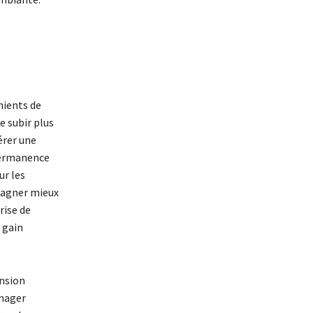
nients de
e subir plus
érer une
 permanence
ur les
gagner mieux
rise de
 gain
ension
anager