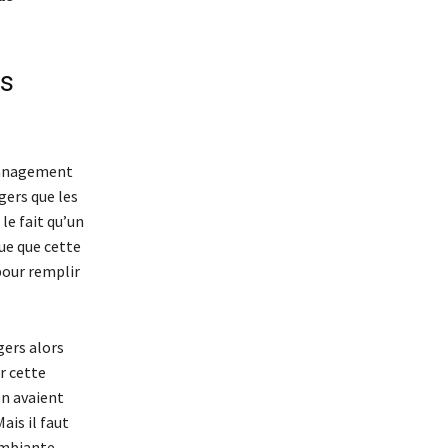
.
ns
 management
gers que les
le fait qu’un
ue que cette
pour remplir
ers alors
r cette
en avaient
ais il faut
ambiante.