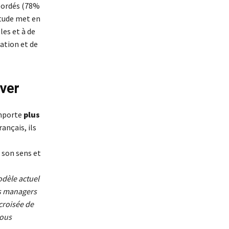
ébordés (78%
étude met en
es et à de
ation et de
êver
omporte
plus
ançais, ils
 son sens et
odèle actuel
les managers
 croisée de
nous