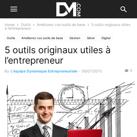
Home
Outils
Améliorez vos outils de base
5 outils originaux utiles
à l’entrepreneur
Outils
Améliorez vos outils de base
Gestion
Gérer
Digital
5 outils originaux utiles à
Les logiciels
l’entrepreneur
0
By
L'équipe Dynamique Entrepreneuriale
-
06/07/2015