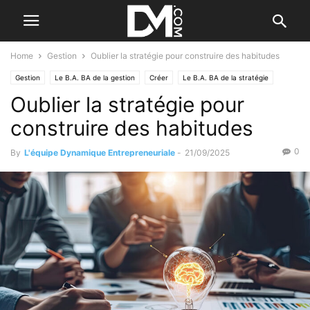
Home
Gestion
Oublier la stratégie pour construire des habitudes
Gestion
Le B.A. BA de la gestion
Créer
Le B.A. BA de la stratégie
Oublier la stratégie pour
Les fautes de gestion
construire des habitudes
0
By
L'équipe Dynamique Entrepreneuriale
-
21/09/2025