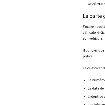
la délivra
La carte 
Encore appelée
véhicule. Grâc
son véhicule.
Il convient de
police.
Le certificat
Le numéro 
La date de
L’identité 
Les inform