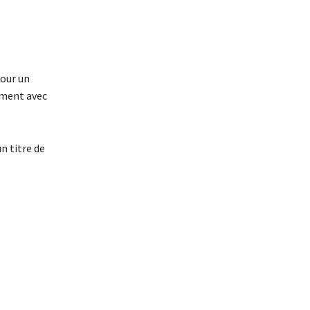
pour un
rement avec
un titre de