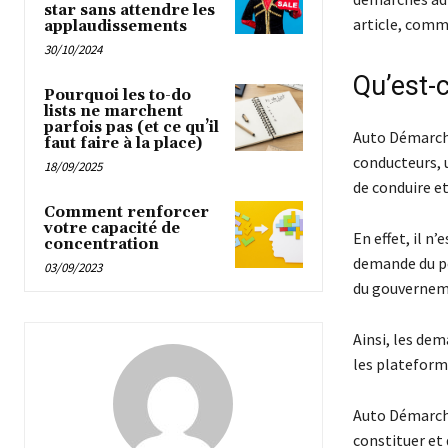
star sans attendre les
article, comm
applaudissements
30/10/2024
Qu’est-
Pourquoi les to-do
lists ne marchent
parfois pas (et ce qu’il
Auto Démarche
faut faire à la place)
conducteurs, 
18/09/2025
de conduire et 
Comment renforcer
votre capacité de
En effet, il n
concentration
demande du pe
03/09/2023
du gouverneme
Ainsi, les dem
les plateform
Auto Démarches
constituer et