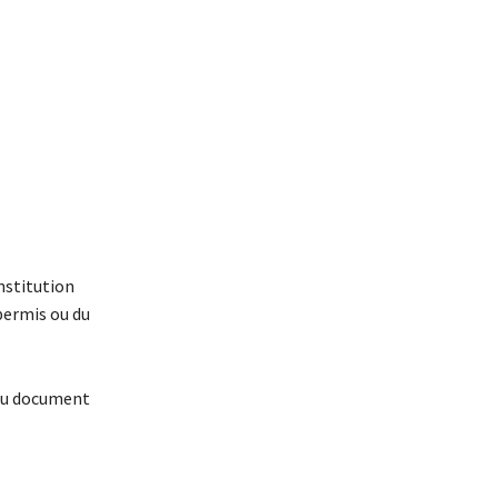
nstitution
 permis ou du
e du document