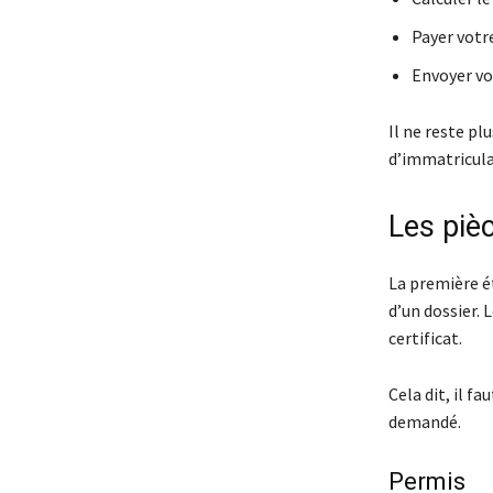
Payer votre
Envoyer v
Il ne reste pl
d’immatricula
Les pièc
La première ét
d’un dossier. 
certificat.
Cela dit, il f
demandé.
Permis