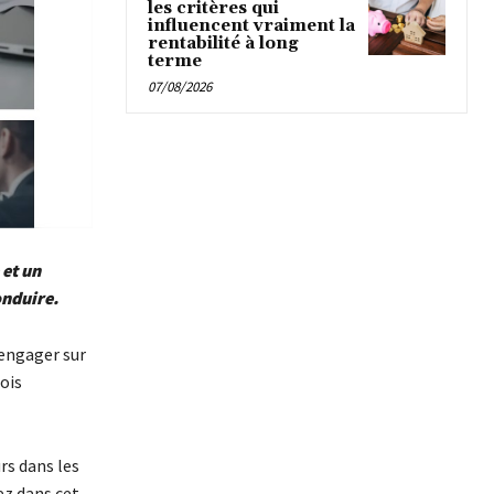
les critères qui
influencent vraiment la
rentabilité à long
terme
07/08/2026
 et un
onduire.
’engager sur
ois
rs dans les
ez dans cet