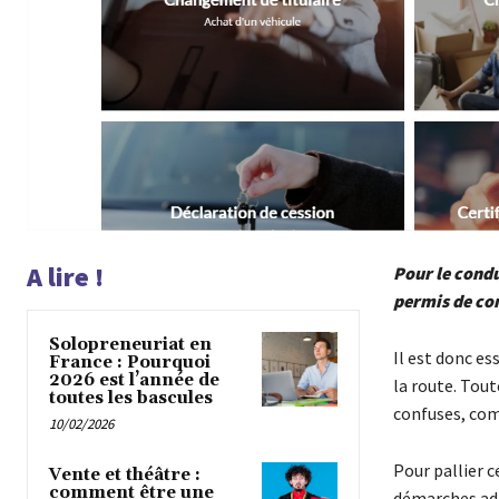
A lire !
Pour le condu
permis de con
Solopreneuriat en
Il est donc e
France : Pourquoi
2026 est l’année de
la route. Tout
toutes les bascules
confuses, com
10/02/2026
Pour pallier 
Vente et théâtre :
comment être une
démarches adm