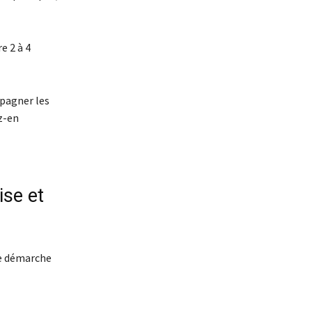
e 2 à 4
mpagner les
z-en
ise et
ne démarche