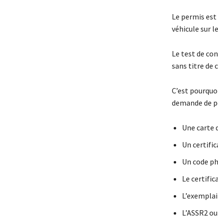
Le permis est
véhicule sur l
Le test de con
sans titre de 
C’est pourquoi
demande de per
Une carte d
Un certific
Un code ph
Le certific
L’exemplai
L’ASSR2 ou 