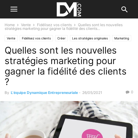
Home
Vente
Fidélisez vos clients
Quelles sont les nouvelles
stratégies marketing pour gagner la fidélité des clients...
Vente
Fidélisez vos clients
Créer
Les stratégies originales
Marketing
Quelles sont les nouvelles
stratégies marketing pour
gagner la fidélité des clients
?
0
By
L'équipe Dynamique Entrepreneuriale
-
26/05/2021