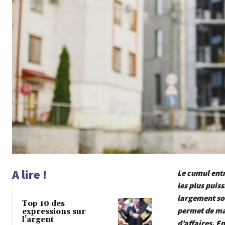
A lire !
Le cumul entr
les plus puis
largement sou
Top 10 des
permet de mai
expressions sur
l’argent
d’affaires. En