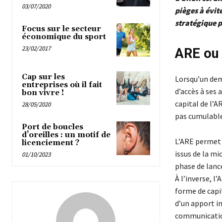
03/07/2020
pièges à évit
stratégique p
Focus sur le secteur
économique du sport
23/02/2017
ARE ou 
Cap sur les
Lorsqu’un de
entreprises où il fait
d’accès à ses 
bon vivre !
capital de l’A
28/05/2020
pas cumulables
Port de boucles
d’oreilles : un motif de
L’ARE permet 
licenciement ?
issus de la mi
01/10/2023
phase de lanc
À l’inverse, l
forme de capit
d’un apport i
communication.