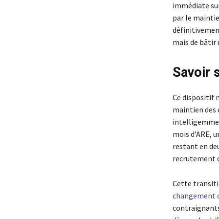
immédiate sur
par le mainti
définitivement
mais de bâtir
Savoir 
Ce dispositif 
maintien des d
intelligemmen
mois d’ARE, un
restant en deu
recrutement o
Cette transit
changement de
contraignants