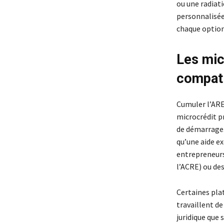
ou une radiat
personnalisée
chaque option 
Les mic
compat
Cumuler l’ARE
microcrédit p
de démarrage.
qu’une aide ex
entrepreneurs
l’ACRE) ou d
Certaines pla
travaillent de
juridique que 