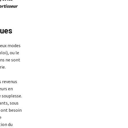
ortisseur
ques
 deux modes
loi), ou le
ons ne sont
ie.
s revenus
eurs en
e souplesse.
ants, sous
i ont besoin
e
tion du