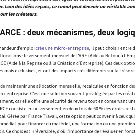
er. Loin des idées reçues, ce cumul peut devenir un véritable am
our les créateurs.
ARCE : deux mécanismes, deux logi
mandeur d’emploi
crée une micro-entreprise
, il peut choisir entre
allocations : le versement mensuel de l’ARE (Aide au Retour à l’Emp
RCE (Aide à la Reprise ou à la Création d’Entreprise). Ces deux opti
 mais exclusives, et ont des impacts très différents sur la trésorer
de maintenir une allocation mensuelle, recalculée en fonction de
cro-entreprise. C’est une solution souvent privilégiée par les créat
ement, car elle offre une sécurité de revenu tout en conservant un
’ARCE consiste en un versement en deux fois de 60 % des droits rest
al. Gérée par France Travail, cette option peut convenir à ceux qu
mmédiat pour financer du matériel, une formation ou une premièr
 Ce choix est irréversible, d’où l’importance de l’évaluer en fonc