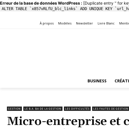
Erreur de la base de données WordPress :
[Duplicate entry '' for ke
ALTER TABLE `x857vRLfU_blc_links` ADD UNIQUE KEY `url_h
À propos
Modèles
Newsletter
Livre Blanc
Menti
BUSINESS
CRÉAT
GESTION
LE B.A. BA DE LA GESTION
LES DIFFICULTÉS
LES FAUTES DE GESTION
Micro-entreprise et 