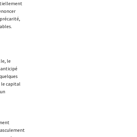
rtiellement
renoncer
précarité,
ables.
le, le
 anticipé
 quelques
 le capital
 un
nnent
 basculement