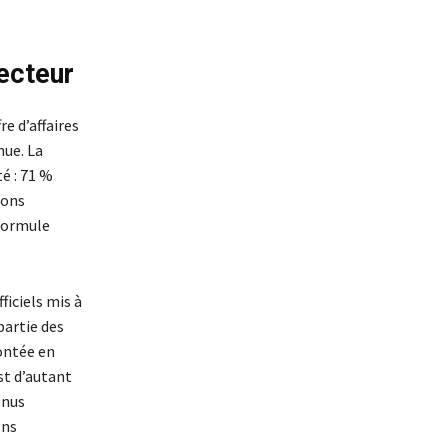
tecteur
re d’affaires
nue. La
é : 71 %
ions
 formule
ficiels mis à
partie des
montée en
st d’autant
enus
ons