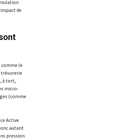
imulation
’impact de
sont
fs comme le
 trésorerie
 à tort,
les micro-
harges (comme
ce Active
 donc autant
ans pression