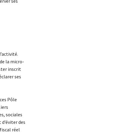
erver ses
activité.
de la micro-
ter inscrit
clarer ses
aces Pôle
iers
s, sociales
 d’éviter des
iscal réel