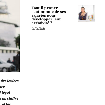
Faut-il prôner
l’autonomie de ses
salariés pour
développer leur
créativité ?
03/08/2026
 des leviers
ore
 légal
 un chiffre
 et les