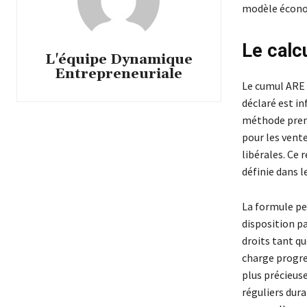
modèle économ
Le calc
L'équipe Dynamique
Entrepreneuriale
Le cumul ARE +
déclaré est in
méthode prend
pour les vent
libérales. Ce 
définie dans 
La formule peu
disposition p
droits tant qu
charge progre
plus précieus
réguliers dura