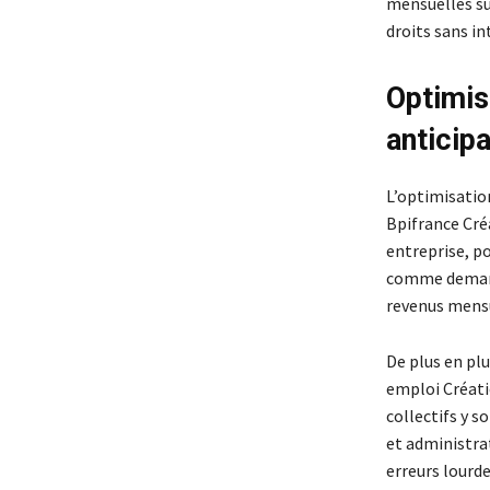
mensuelles su
droits sans in
Optimis
anticipa
L’optimisation
Bpifrance Cré
entreprise, po
comme demande
revenus mensu
De plus en plu
emploi Créati
collectifs y s
et administra
erreurs lourd