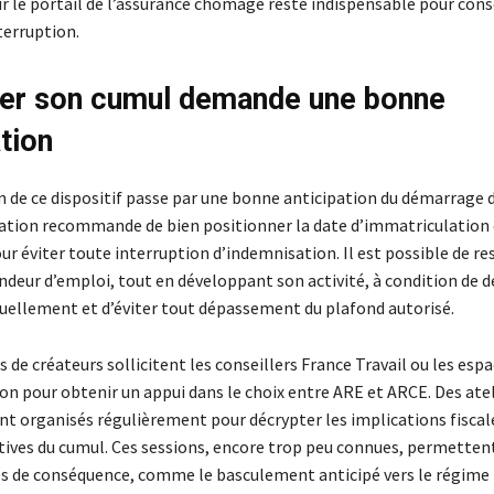
r le portail de l’assurance chômage reste indispensable pour cons
terruption.
er son cumul demande une bonne
tion
 de ce dispositif passe par une bonne anticipation du démarrage d’
ation recommande de bien positionner la date d’immatriculation 
ur éviter toute interruption d’indemnisation. Il est possible de res
ur d’emploi, tout en développant son activité, à condition de dé
ellement et d’éviter tout dépassement du plafond autorisé.
s de créateurs sollicitent les conseillers France Travail ou les esp
on pour obtenir un appui dans le choix entre ARE et ARCE. Des atel
ont organisés régulièrement pour décrypter les implications fiscale
tives du cumul. Ces sessions, encore trop peu connues, permettent
es de conséquence, comme le basculement anticipé vers le régime f