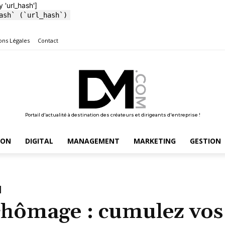
y 'url_hash']
ash` (`url_hash`)
ons Légales
Contact
Portail d'actualité à destination des créateurs et dirigeants d'entreprise !
ION
DIGITAL
MANAGEMENT
MARKETING
GESTION
chômage : cumulez vos