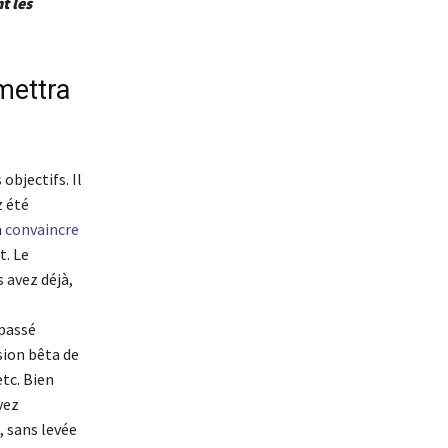
t les
mettra
objectifs. Il
z été
à
convaincre
t. Le
 avez déjà,
 passé
sion bêta de
tc. Bien
vez
, sans levée