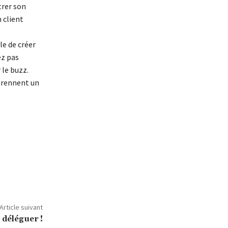
trer son
 client
e de créer
ez pas
le buzz.
 prennent un
Article suivant
 déléguer !