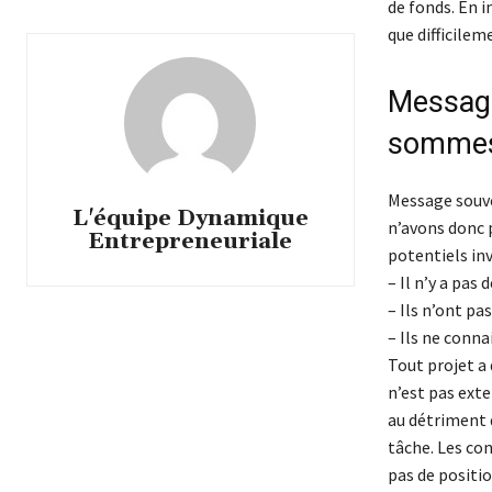
de fonds. En i
que difficileme
Message
sommes 
Message souve
L'équipe Dynamique
n’avons donc 
Entrepreneuriale
potentiels inv
– Il n’y a pas
– Ils n’ont pa
– Ils ne conna
Tout projet a d
n’est pas exte
au détriment d
tâche. Les co
pas de positi