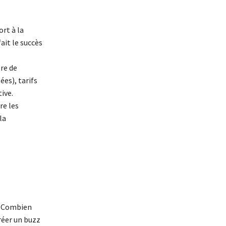
rt à la
ait le succès
re de
es), tarifs
ive.
re les
la
z. Combien
réer un buzz