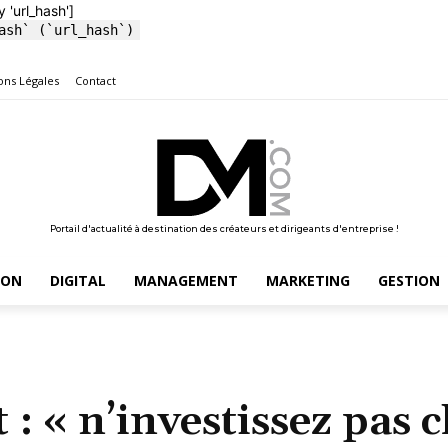
y 'url_hash']
ash` (`url_hash`)
ons Légales
Contact
Portail d'actualité à destination des créateurs et dirigeants d'entreprise !
ION
DIGITAL
MANAGEMENT
MARKETING
GESTION
 : « n’investissez pas 