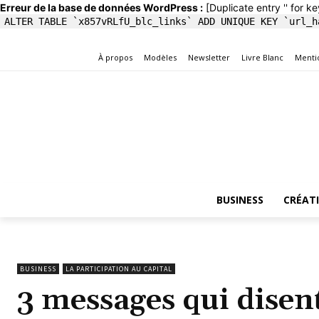
Erreur de la base de données WordPress :
[Duplicate entry '' for ke
ALTER TABLE `x857vRLfU_blc_links` ADD UNIQUE KEY `url_h
À propos
Modèles
Newsletter
Livre Blanc
Menti
BUSINESS
CRÉAT
BUSINESS
LA PARTICIPATION AU CAPITAL
3 messages qui disent