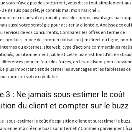
que vous n’avez pas de concurrent, vous dites tout simplement aux
« Je ne suis pas prêt, je connais mal mon marché ».
a montrer ce que votre produit possède comme avantages par rappo
is aussi votre stratégie pour attirer la clientèle. Analysez ce qui f
u services de vos concurrents. Comparez les offres en terme de :
ues produits, mode de commercialisation (en direct ou ligne, nomb
nternes ou externes, site web, type d’actions commerciales réalisé
tiqués, positionnement, cible et cette liste est loin d’être exhaust
différences pour en faire des forces, en les utilisant pour convainc
 Le plus important est de cerner les avantages et les faiblesses de 
our montrer votre crédibilité.
 3 : Ne jamais sous-estimer le coût
ition du client et compter sur le buzz
ue : sous-estimer le coût d’acquisition client et surestimer le buz
parviennent à créer le buzz sur internet ? Combien parviennent à c