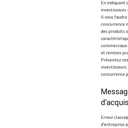
En indiquant 
investisseurs 
Il vous faudr
concurrence ma
des produits o
caractéristiq
commerciaux i
et remises pra
Présentez vos 
investisseurs.
concurrence p
Message
d’acquis
Erreur classiq
d’entreprise 