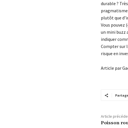
durable ? Trè
pragmatisme en
plutôt que d’i
Vous pouvez (
un mini buzz 
indiquer comm
Compter sur le
risque en inve
Article par G
Partag
Article précéde
Poisson rou