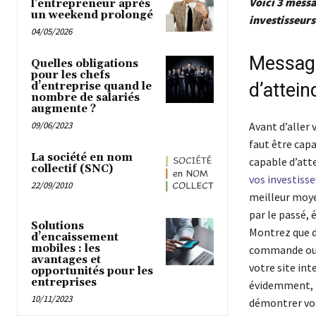
Voici 3 messa
l’entrepreneur après
un weekend prolongé
investisseurs
04/05/2026
Message
Quelles obligations
pour les chefs
d’attein
d’entreprise quand le
nombre de salariés
augmente ?
09/06/2023
Avant d’aller v
faut être capa
La société en nom
capable d’atte
collectif (SNC)
vos investisse
22/09/2010
meilleur moyen
par le passé, 
Solutions
Montrez que d
d’encaissement
mobiles : les
commande ou o
avantages et
votre site in
opportunités pour les
entreprises
évidemment, l
10/11/2023
démontrer vos