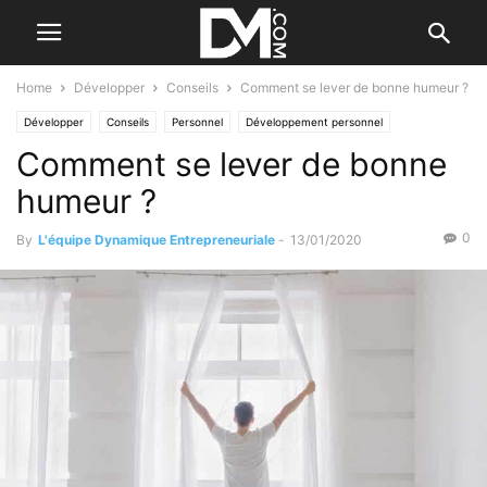
Home
Développer
Conseils
Comment se lever de bonne humeur ?
Développer
Conseils
Personnel
Développement personnel
Comment se lever de bonne
Santé et bien-être
humeur ?
0
By
L'équipe Dynamique Entrepreneuriale
-
13/01/2020