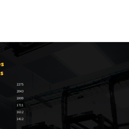
es
es
2275
2043
1800
1711
1612
1412