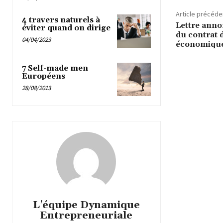
Article précéde
4 travers naturels à
Lettre anno
éviter quand on dirige
du contrat d
04/04/2023
économiqu
7 Self-made men
Européens
28/08/2013
L'équipe Dynamique
Entrepreneuriale