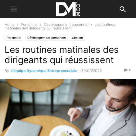
Home
Personnel
Développement personnel
Les routines
matinales des dirigeants qui réussissent
Personnel
Développement personnel
Gestion
Les routines matinales des
Gestion du temps et du stress
Management
Par des dirigeants
Santé et bien-être
dirigeants qui réussissent
0
By
L'équipe Dynamique Entrepreneuriale
-
30/09/2025