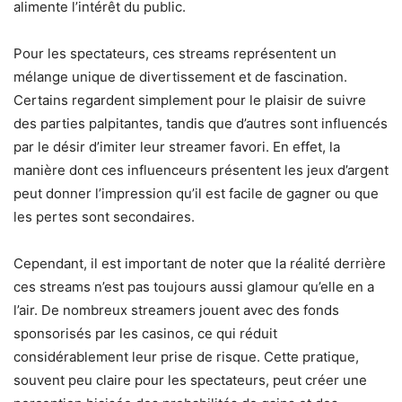
alimente l’intérêt du public.
Pour les spectateurs, ces streams représentent un
mélange unique de divertissement et de fascination.
Certains regardent simplement pour le plaisir de suivre
des parties palpitantes, tandis que d’autres sont influencés
par le désir d’imiter leur streamer favori. En effet, la
manière dont ces influenceurs présentent les jeux d’argent
peut donner l’impression qu’il est facile de gagner ou que
les pertes sont secondaires.
Cependant, il est important de noter que la réalité derrière
ces streams n’est pas toujours aussi glamour qu’elle en a
l’air. De nombreux streamers jouent avec des fonds
sponsorisés par les casinos, ce qui réduit
considérablement leur prise de risque. Cette pratique,
souvent peu claire pour les spectateurs, peut créer une