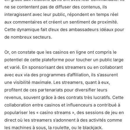
ne se contentent pas de diffuser des contenus, ils
interagissent avec leur public, répondent en temps réel
aux commentaires et créent un sentiment de proximité.
Cette dynamique fait d’eux des ambassadeurs idéaux pour
de nombreux secteurs.
Or, on constate que les casinos en ligne ont compris le
potentiel de cette plateforme pour toucher un public large
et varié. En sponsorisant des streamers ou en collaborant
avec eux via des programmes d’affiliation, ils s’assurent
une visibilité maximale. Les streamers, quant à eux,
profitent de ces partenariats pour diversifier leurs
revenus, souvent grâce à des contrats très lucratifs. Cette
collaboration entre casinos et influenceurs a contribué à
populariser les « casino streams », des sessions de jeu en
direct où les streamers s’adonnent à des activités comme
les machines à sous, la roulette, ou le blackjack.