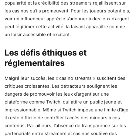
popularité et la crédibilité des streamers rejaillissent sur
les casinos qu’ils promeuvent. Pour les joueurs potentiels,
voir un influenceur apprécié s’adonner à des jeux d’argent
peut légitimer cette activité, la faisant apparaître comme
un loisir accessible et excitant.
Les défis éthiques et
réglementaires
Malgré leur succès, les « casino streams » suscitent des
critiques croissantes. Les détracteurs soulignent les
dangers de promouvoir les jeux d’argent sur une
plateforme comme Twitch, qui attire un public jeune et
impressionnable. Même si Twitch impose une limite d’âge,
il reste difficile de contrôler l’accès des mineurs à ces
contenus. Par ailleurs, l’absence de transparence sur les
partenariats entre streamers et casinos soulève des