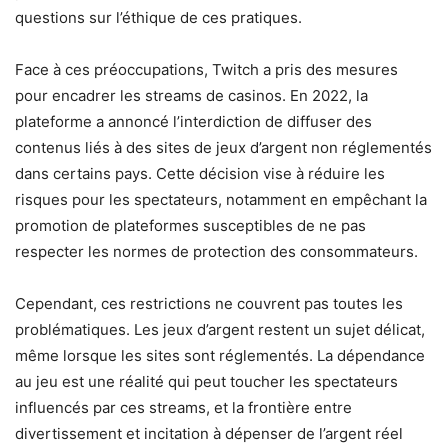
questions sur l’éthique de ces pratiques.
Face à ces préoccupations, Twitch a pris des mesures
pour encadrer les streams de casinos. En 2022, la
plateforme a annoncé l’interdiction de diffuser des
contenus liés à des sites de jeux d’argent non réglementés
dans certains pays. Cette décision vise à réduire les
risques pour les spectateurs, notamment en empêchant la
promotion de plateformes susceptibles de ne pas
respecter les normes de protection des consommateurs.
Cependant, ces restrictions ne couvrent pas toutes les
problématiques. Les jeux d’argent restent un sujet délicat,
même lorsque les sites sont réglementés. La dépendance
au jeu est une réalité qui peut toucher les spectateurs
influencés par ces streams, et la frontière entre
divertissement et incitation à dépenser de l’argent réel