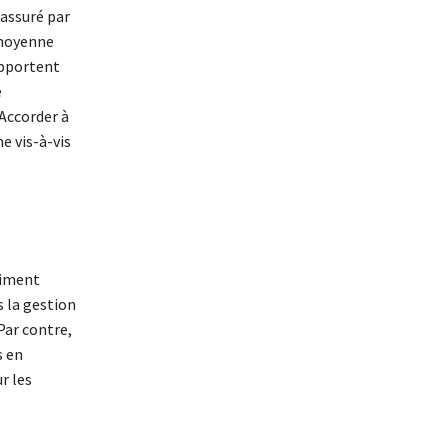
assuré par
 moyenne
apportent
e
 Accorder à
e vis-à-vis
siment
s la gestion
Par contre,
s en
r les