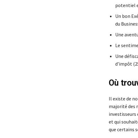
potentiel 
Un bon Exé
du Busines
Une aventu
Le sentime
Une défisca
d’impôt (2
Où trou
Il existe de 
majorité des 
investisseurs
et qui souhai
que certains s