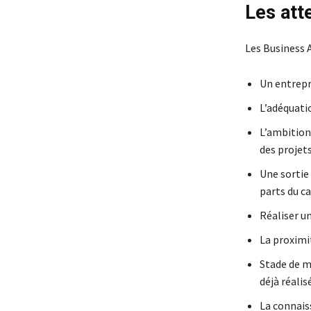
Les att
Les Business A
Un entrepr
L’adéquati
L’ambition 
des projet
Une sortie
parts du ca
Réaliser un
La proximit
Stade de ma
déjà réalis
La connais