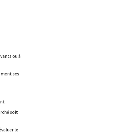
ovants ou à
lement ses
nt.
arché soit
évaluer le