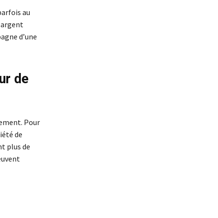
arfois au
 argent
pagne d’une
ur de
lement. Pour
iété de
t plus de
peuvent