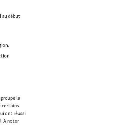
l au début
gion.
ction
egroupe la
 certains
ui ont réussi
. A noter