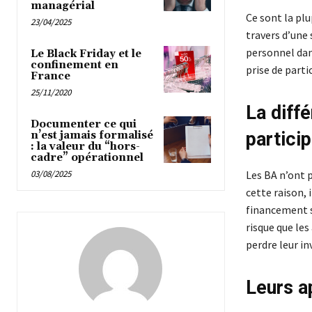
managérial
Ce sont la pl
23/04/2025
travers d’une
personnel dan
Le Black Friday et le
confinement en
prise de parti
France
25/11/2020
La diff
Documenter ce qui
particip
n’est jamais formalisé
: la valeur du “hors-
cadre” opérationnel
Les BA n’ont 
03/08/2025
cette raison, 
financement s
risque que les
perdre leur i
Leurs a