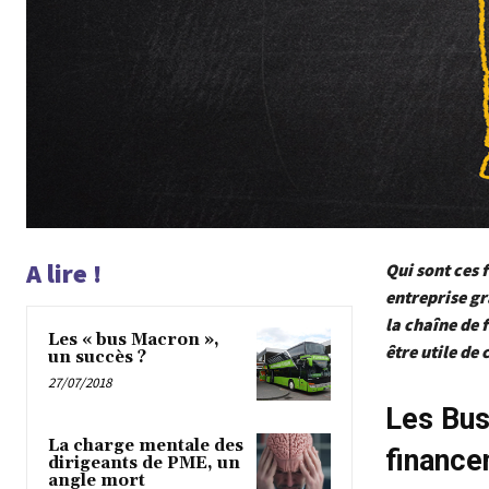
A lire !
Qui sont ces 
entreprise gr
la chaîne de 
Les « bus Macron »,
être utile de 
un succès ?
27/07/2018
Les Bus
La charge mentale des
financen
dirigeants de PME, un
angle mort