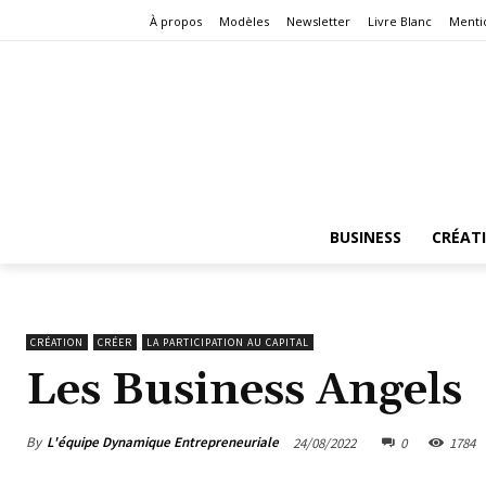
À propos
Modèles
Newsletter
Livre Blanc
Menti
BUSINESS
CRÉAT
CRÉATION
CRÉER
LA PARTICIPATION AU CAPITAL
Les Business Angels
By
L'équipe Dynamique Entrepreneuriale
24/08/2022
0
1784