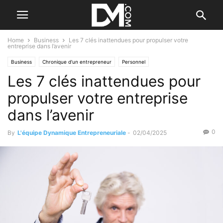
Home
Business
Les 7 clés inattendues pour propulser votre
entreprise dans l’avenir
Business
Chronique d'un entrepreneur
Personnel
Les 7 clés inattendues pour
Développement personnel
propulser votre entreprise
dans l’avenir
0
By
L'équipe Dynamique Entrepreneuriale
-
02/04/2025