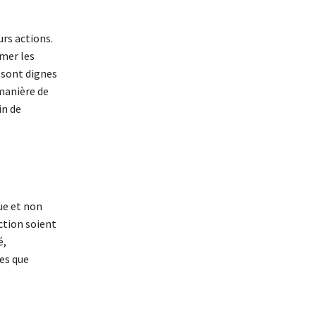
urs actions.
umer les
 sont dignes
 manière de
in de
ue et non
ction soient
é,
es que