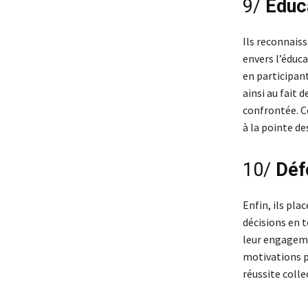
9/
Educ
Ils reconnais
envers l’éduc
en participan
ainsi au fait 
confrontée. Ce
à la pointe de
10/
Défe
Enfin, ils pla
décisions en 
leur engageme
motivations pe
réussite colle