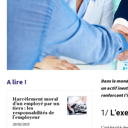
A lire !
Dans le monde
un actif ines
renforcent l’
Harcèlement moral
d’un employé par un
tiers : les
1/
L’ex
responsabilités de
l’employeur
20/02/2015
L’intégrité d