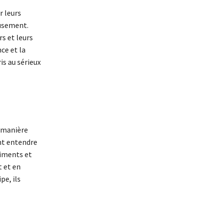
r leurs
usement.
s et leurs
ce et la
is au sérieux
e manière
nt entendre
timents et
 et en
pe, ils