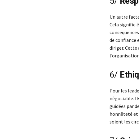
5/
Resp
Un autre facte
Cela signifie 
conséquences. 
de confiance e
diriger. Cette
l’organisation
6/
Ethi
Pour les leade
négociable. Il
guidées par de
honnêteté et 
soient les ci