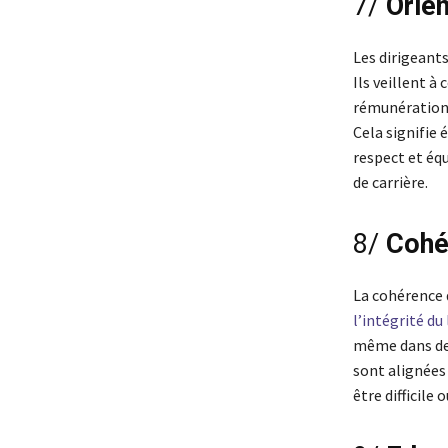
7/
Orien
Les dirigeants
Ils veillent 
rémunération 
Cela signifie
respect et éq
de carrière.
8/
Cohé
La cohérence d
l’intégrité du
même dans des
sont alignées 
être difficile