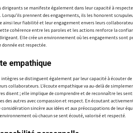
es dirigeants se manifeste également dans leur capacité à respecte
Lorsqu’ils prennent des engagements, ils les honorent scrupule
ainsi leur fiabilité et leur engagement envers leurs collaborateur
ette cohérence entre les paroles et les actions renforce la confian
 dirigeant. Elle crée un environnement où les engagements sont pr
le donnée est respectée.
te empathique
s intègres se distinguent également par leur capacité à écouter d
urs collaborateurs. L’écoute empathique va au-delà de simpleme
res disent ; elle implique de comprendre et de reconnaître les sen
ves des autres avec compassion et respect. En écoutant activement
considération sincère aux idées et aux préoccupations de leur équi
 environnement où chacun se sent écouté, valorisé et respecté.