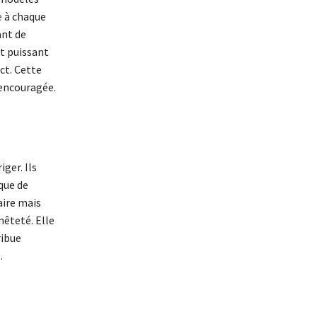
e
à chaque
ant de
nt puissant
ct. Cette
 encouragée.
ger. Ils
que de
aire mais
êteté. Elle
ribue
.