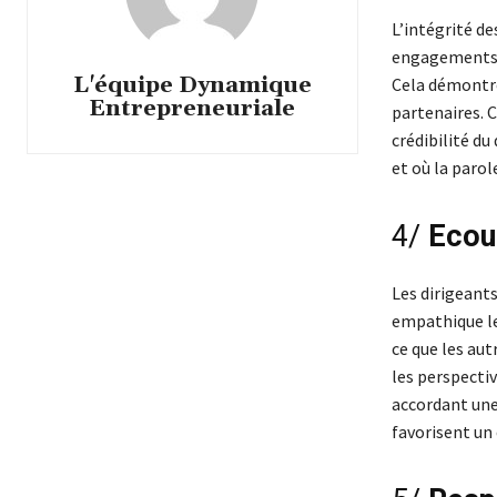
L’intégrité d
engagements. 
L'équipe Dynamique
Cela démontre 
Entrepreneuriale
partenaires. C
crédibilité du
et où la paro
4/
Ecou
Les dirigeant
empathique le
ce que les aut
les perspecti
accordant une 
favorisent un