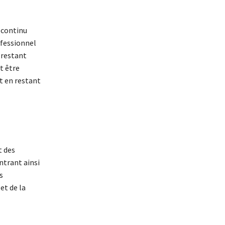
 continu
ofessionnel
 restant
t être
t en restant
t des
ntrant ainsi
s
et de la