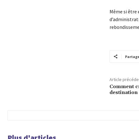
Même si être 
d’administrati
rebondisseme
Partag
Article précéde
Comment cr
destination 
Plus d'articles