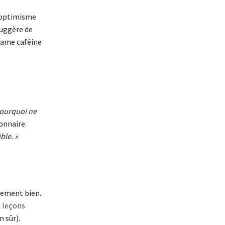
 optimisme
suggère de
adame caféine
pourquoi ne
onnaire.
ble. »
gement bien.
s leçons
n sûr).