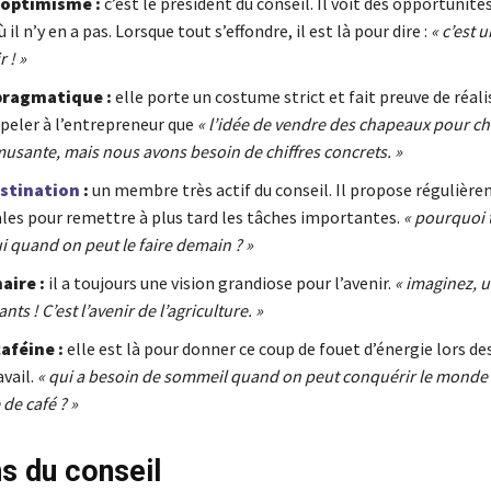
 optimisme :
c’est le président du conseil. Il voit des opportunité
il n’y en a pas. Lorsque tout s’effondre, il est là pour dire :
« c’est 
 ! »
ragmatique :
elle porte un costume strict et fait preuve de réali
ppeler à l’entrepreneur que
« l’idée de vendre des chapeaux pour ch
usante, mais nous avons besoin de chiffres concrets. »
stination
:
un membre très actif du conseil. Il propose régulièr
ales pour remettre à plus tard les tâches importantes.
« pourquoi t
i quand on peut le faire demain ? »
aire :
il a toujours une vision grandiose pour l’avenir.
« imaginez, 
ts ! C’est l’avenir de l’agriculture. »
féine :
elle est là pour donner ce coup de fouet d’énergie lors d
avail.
« qui a besoin de sommeil quand on peut conquérir le monde
 de café ? »
s du conseil