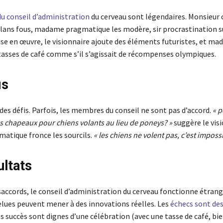
u conseil d’administration
du cerveau sont légendaires. Monsieur
lans fous, madame pragmatique les modère, sir procrastination 
ise en œuvre, le visionnaire ajoute des éléments futuristes, et m
 tasses de café comme s’il s’agissait de récompenses olympiques.
is
 a des défis. Parfois, les membres du conseil ne sont pas d’accord.
« 
s chapeaux pour chiens volants au lieu de poneys? »
suggère le visi
tique fronce les sourcils.
« les chiens ne volent pas, c’est impossi
ultats
saccords, le conseil d’administration du cerveau fonctionne étran
felues peuvent mener à des innovations réelles. Les
échecs sont de
les succès sont dignes d’une célébration (avec une tasse de café, bie