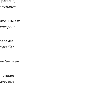
s partout,
une chance
sme. Elle est
iens peut
ement des
ravailler
une ferme de
es longues
 avec une