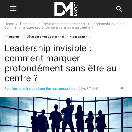
Home
Personnel
Développement personnel
Leadership invisible :
comment marquer profondément sans être au centre ?
Personnel
Développement personnel
Management
Leadership invisible :
Les qualités de l'entrepreneur
comment marquer
profondément sans être au
centre ?
0
By
L'équipe Dynamique Entrepreneuriale
-
29/08/2025